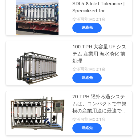
SDI 5-8 Inlet Tolerance |
い
Specialized for
35
Challenging Water
交渉可能 MOQ:1台
Sources
連絡先
ニ
Ultrapure水機械
ュ
100 TPH 大容量 UF シス
テム 産業用 海水淡化 前
ー
処理
ス
交渉可能 MOQ:1台
連絡先
22
引
限外濾過の水処理シ
20 TPH 限外ろ過システ
用
ムは、コンパクトで中規
ステム
模の産業用途に最適で
を
す。
交渉可能 MOQ:1台
要
連絡先