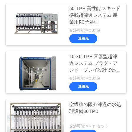
求
50 TPH 高性能,スキッド
120
し
搭載超濾過システム 産
業用RO予処理
な
塩気のある水逆浸透
交渉可能 MOQ:1台
さ
連絡先
い
10-30 TPH 容器型超濾
過システム プラグ・ア
地
ンド・プレイ設計で迅速
56
な配動水処理
交渉可能 MOQ:1台
図
連絡先
逆オスモス膜
PRIVACY
空繊維の限外濾過の水処
POLICY
理設備80TPD
交渉可能 MOQ:1セット