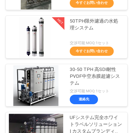
達
今すぐお問い合わせ
に
HOT
50TPH限外濾過の水処
つ
54
理システム
い
スエース EDI スタッ
交渉可能 MOQ:1セット
て
ク
今すぐお問い合わせ
工
30-50 TPH 高SDI耐性
PVDF中空糸膜超濾シス
場
テム
98
旅
交渉可能 MOQ:1セット
連絡先
行
DOW UF メムラン
UFシステム完全ホワイ
品
トラベルソリューション
| カスタムブランディン