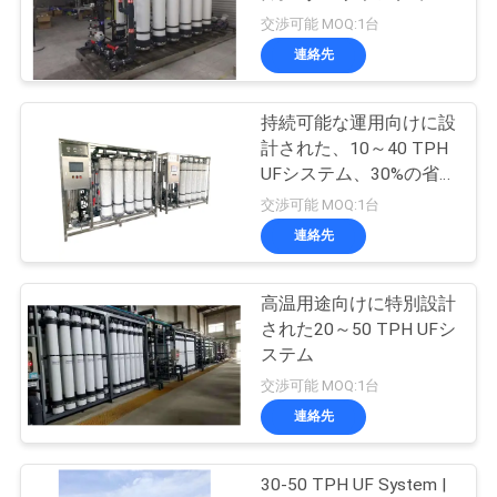
質
グと構成
交渉可能 MOQ:1台
管
連絡先
88
理
持続可能な運用向けに設
EDI モジュール
計された、10～40 TPH
私
UFシステム、30%の省
エネ
交渉可能 MOQ:1台
達
連絡先
に
連
高温用途向けに特別設計
14
された20～50 TPH UFシ
絡
ステム
超濾過膜
交渉可能 MOQ:1台
し
連絡先
な
さ
30-50 TPH UF System |