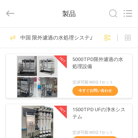
©
2021
-
製品
2026
Wuxi
Fenigal
Science
家
83
&
Technology
中国 限外濾過の水処理システム
Co.,
逆浸透水処理システ
Ltd..
All
Rights
プ
ム
Reserved.
HOT
5000TPD限外濾過の水
ロ
処理設備
ダ
交渉可能 MOQ:1セット
ク
今すぐお問い合わせ
28
ト
容器式逆オスモース
HOT
1500TPD UFの浄水シス
テム
システム
私
交渉可能 MOQ:1セット