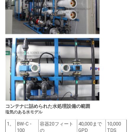
コンテナに詰められた水処理設備の範囲
塩気のある水モデル
1。
BW-C -
容器20フィート
40,000まで
10,000
100
の
GPD
TDS