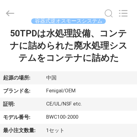
©
2021
-
2026
Wuxi
容器式逆オスモースシステム
Fenigal
Science
50TPDは水処理設備、コンテ
家
&
Technology
Co.,
ナに詰められた廃水処理シス
Ltd..
All
Rights
プ
テムをコンテナに詰めた
Reserved.
ロ
ダ
起源の場所:
中国
ク
Fenigal/OEM
ブランド名:
ト
CE/UL/NSF etc.
証明:
BWC100-2000
モデル番号:
私
最小注文数量:
1セット