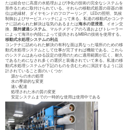
求
たは組合せに高度の水処理および浄化の技術の完全なシステムを
形作るために取付けられている。それらの移動式処置の容器の単
し
位は絶縁材、ダイヤモンドのフロアーリング、LEDの照明、気候
制御およびサービス ハッチによって来る。私達の移動式かコンテ
な
ナに詰められた解決は塩気のあるまたは
海水の逆浸透
、イオン交
換、
限外濾過システム
、マルチメディアのろ過およびトレーラー
さ
によって海洋か内陸によって提供されるMBRの技術を使用する。
移動式水処理システムの利点
コンテナに詰められた解決の有利な面は異なった場所のための移
い
動式水処理システムとして仕事が完了すれば機能である。これら
のシステムはあらゆる設定の使用のために適用範囲が広く、耐久
であるためになされ多くの選択と装備されていて来る。私達の移
動式水処理システムが下記のものを含むために演説するように設
地
計されていること面のいくつか:
源からの水の処理
図
水の季節的な変更
速い配達
処理された水の質の変更
PRIVACY
安定システムまでの一時的な使用は使用中である
POLICY