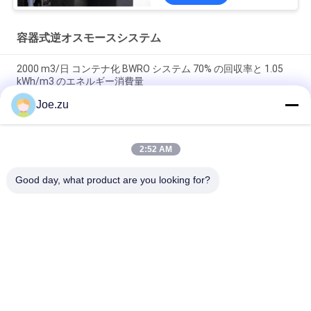
容器式逆オスモースシステム
2000 m3/日 コンテナ化 BWRO システム 70% の回収率と 1.05
kWh/m3 のエネルギー消費量
Joe.zu
1,500 m3/日の脱塩 BWC1500 超低エネルギー産業用 BWRO メ
ガプロジェクト向けのグリーンな選択
2:52 AM
1,000 m3/日 BWC1000 – モジュラーデュアルコンテナ BWRO
柔軟な地域水セキュリティデサル
Good day, what product are you looking for?
人気カテゴリ
すべて
逆浸透水処理システ
容器式逆オスモース
ム
システム
スエース EDI スタッ
DOW UF メムラン
ク