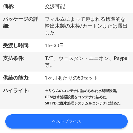
達
価格:
交渉可能
に
パッケージの詳
フィルムによって包まれる標準的な
つ
細:
輸出木製の木枠/カートンまたは露出
した
い
て
受渡し時間:
15~30日
支払条件:
T/T、ウェスタン・ユニオン、Paypal
等。
工
供給の能力:
1ヶ月あたりの50セット
場
旅
,
ハイライト:
セリウムのコンテナに詰められた水処理設備
,
OEMは水処理設備をコンテナに詰めた
行
50TPDは廃水処理システムをコンテナに詰めた
ベストプライス
品