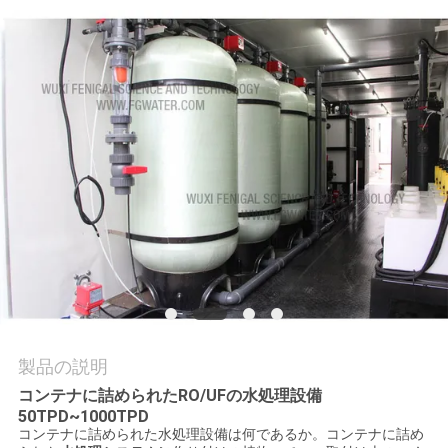
質
管
理
私
達
に
連
絡
し
製品の説明
な
コンテナに詰められたRO/UFの水処理設備
50TPD~1000TPD
さ
コンテナに詰められた水処理設備は何であるか。コンテナに詰め