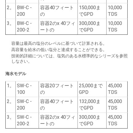
2。
BW-C -
容器40フィート
150,000ま
10,000
200
の
でGPD
TDS
3。
BW-C -
容器2のx 40フィ
300,000ま
10,000
200-2
ートの
でGPD
TDS
容量は最高の塩分のレベルに基づいて計算される。
高容量を給水の低い塩分と達成することができる。
技術的詳細については、塩気のある水標準的なシリーズを参照
しなさい。
海水モデル
1。
SW-C -
容器20フィート
25,000まで
45,000
100
の
GPD
TDS
2。
SW-C -
容器40フィート
132,000ま
45,000
200
の
でGPD
TDS
3。
SW-C -
容器2のx 40フィ
300,000ま
45,000
200-2
ートの
でGPD
TDS