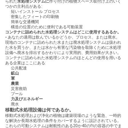
られた
水処理システムに
作り付けの植物スペース取付け上のいく
つかの主利点がある:
い
短いインストール プロセス
密集したフィートの印刷物
簡単な交通機関
構造の位置のために便利である可動装置
ニ
コンテナに詰められた水処理システムはどこに使用するあるか。
-
あなたの適用は飲んでいるかどうか、プロセス、または廃水。
ュ
現地のコンテナに詰められた水または廃水処理システムは扱われ
た水を買うか、または水から有害な汚染物を取除くために水処理
ー
設備へ廃水を排出するかわりにより実用的、費用効果が大きい。
コンテナに詰められた水処理システムのほとんどの使用を用いる
ス
ある企業はここにある:
公共配達
鉱山
軍
引
農業
災害救助
用
プール
力及びエネルギー
廃水
を
移動式水処理設備は何であるか。
移動式水処理および浄化の植物は建築現場のような緊急、一時的
要
な解決か長期水処理の条件をカバーするように設計されている。
これらの可動システムは耐航性のある20か40のftの容器の中でま