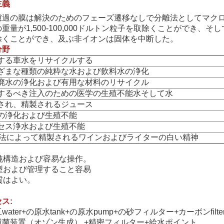
主義
過の膜は解決のためのフェーズ遷移なしで分離法としてマクロ分子
重量が1,500-100,000ドルトン粒子を取除くことができ
除くことができ、及ぶ非イオンは固体を中断した。
分野
浄する車水をリサイクルする
まざまな種類の純粋な水および飲料水の浄化
業廃水の浄化および有用な材料のリサイクル
造するべき注入のための医学の生殖不能水そして水
中され、精製されるジュース
物の浄化および生殖不能
ロセス浄水および生殖不能
膜方法によって精製されるワインおよびライターの白い精神
純構造および容易な操作。
小型および管理すること容易
水質はよい。
ス:
water+の原水tank+の原水pump+の砂フィルター+カーボンfilt
滅菌装置（オゾン生成） +精密フィルター+給水ポイント