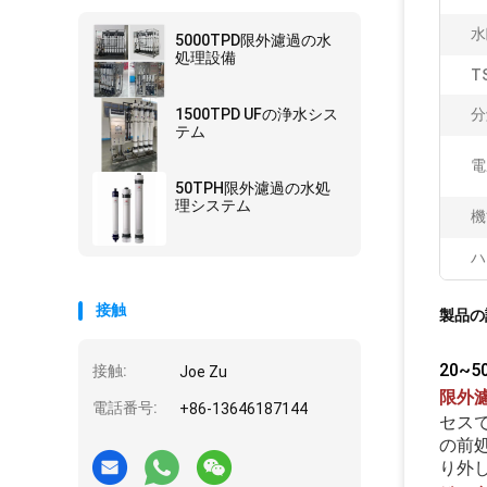
水
5000TPD限外濾過の水
処理設備
T
1500TPD UFの浄水シス
分
テム
電
50TPH限外濾過の水処
理システム
機
ハ
接触
製品の
20~
接触:
Joe Zu
限外
電話番号:
+86-13646187144
セス
の前
り外