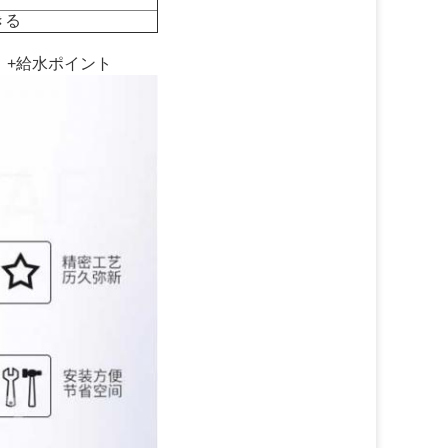
きる
） +給水ポイント