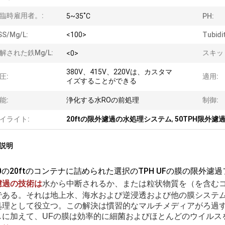
臨時雇用者。:
5~35˚C
PH:
SS/mg/L:
<100>
Tubidi
解された鉄mg/L:
スキッ
<0>
380V、415V、220Vは、カスタマ
圧:
適用:
イズすることができる
能:
浄化する水ROの前処理
制御:
イライト:
20ftの限外濾過の水処理システム
,
50TPH限外
説明
50の20ftのコンテナに詰められた選択のTPH UFの膜の限外濾
濾過の技術は
水から中断されるか、または粒状物質を（を含む
である。それは地上水、海水および逆浸透および他の膜システ
処理として役立つ。この解決は慣習的なマルチメディアがろ過
しに加えて、UFの膜は効率的に細菌およびほとんどのウイルス