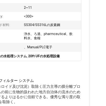
2~11
ty:
<300>
ド材料:
SS304/SS316Lの炭素鋼
浄水、ろ過、pharmceutical、飲
料水、食糧
、Manual/PLC電子
濾過の水処理システム
,
20ft UFの水処理設備
過フィルター システム
コロイド及び沈泥）取除く圧力主導の膜分離プロ
ムの前に生物的扱われた地方自治体の流水のため
するよりはるかに信頼できる。優秀な濁り度の取
を取除く。