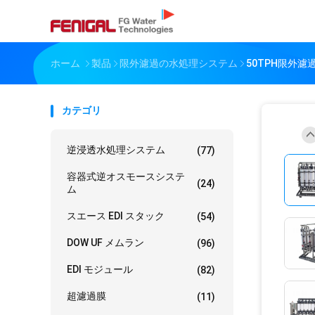
ホーム
製品
限外濾過の水処理システム
50TPH限外
カテゴリ
逆浸透水処理システム
(77)
容器式逆オスモースシステ
(24)
ム
スエース EDI スタック
(54)
DOW UF メムラン
(96)
EDI モジュール
(82)
超濾過膜
(11)