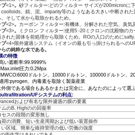
ップ
<1>
。
砂フィルター:どのフィルター サイズが200micron
coolloids、錆、泥、imparity等のようなある大きい中
る。そして水から取除かれるため。
ップ
<2>
。
カーボン フィルター:有機体、分解された空気、臭気
ップ
<3>
。
ミクロン フィルター:使用5 -20ミクロンの沈殿物の
された固体を前処理から取除くため。ROの入口のためにsaft
ップ
<4>
限外濾過システム（イオンの最も引っ掛けられるへのU
からの純粋な水である。
膜の特徴
高い遮断率:99.9999%
Max.inlet圧力:0.2Mpa
 MWCO:6000ドルトン、10000ドルトン、100000ドルトン、2
適用:pyrogen、内毒素を取除く製薬産業
は外側である場合もあるかまたは完全に、あなたのによって選
ltrafiltration/UFシステムの利点:
Advancedおよび有名な限外濾過の膜の要素
ムのB. Highのの回復率
プロセスの段階の変形無し
低負荷の消費、短い生産周期および低い装置操作
小さい区域、簡単な維持管理の低い労働の強度
場所の衛生学はきれいである