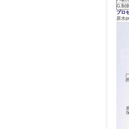
G.
プロセ
原水p