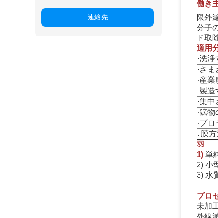
働き
連絡先
限外濾
分子の
ド取
適用
·洗
·さ
·産
·製
·集
·鉱
·プ
. 
羽
1)
単
2) 
3) 
プロセ
未加工
外線