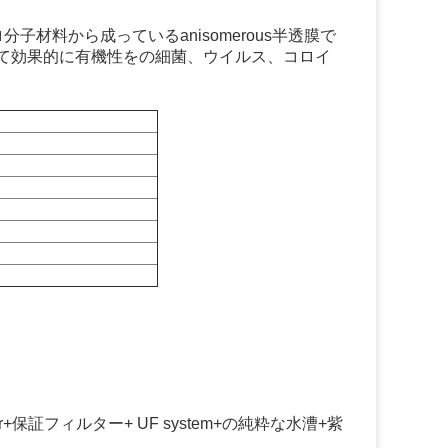
材料から成っているanisomerous半透膜で
、そして効果的に有機性をの細菌、ウイルス、コロイ
er+保証フィルター+ UF system+の純粋な水漕+紫