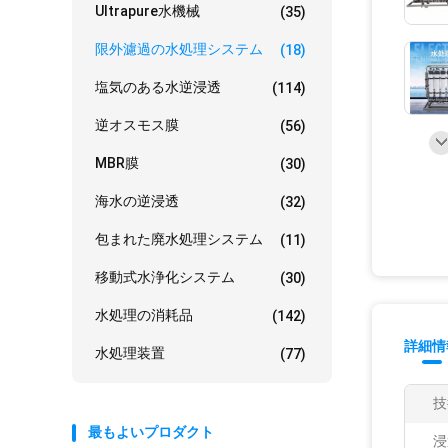
Ultrapure水機械
(35)
限外濾過の水処理システム
(18)
塩気のある水逆浸透
(114)
逆オスモス膜
(56)
MBR膜
(30)
海水の逆浸透
(32)
包まれた廃水処理システム
(11)
移動式水浄化システム
(30)
水処理の消耗品
(142)
詳細情
水処理装置
(77)
技
最もよいプロダクト
浸