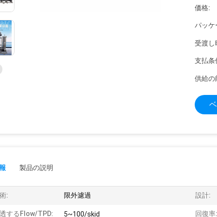
価格:
パッケ
受渡し
支払条
供給の
ベ
報
製品の説明
術:
限外濾過
設計:
透するflow/TPD:
回復率
5~100/skid