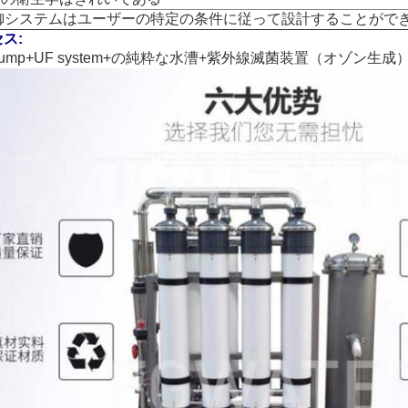
制御システムはユーザーの特定の条件に従って設計することがで
ス:
ump+UF system+の純粋な水漕+紫外線滅菌装置（オゾン生成