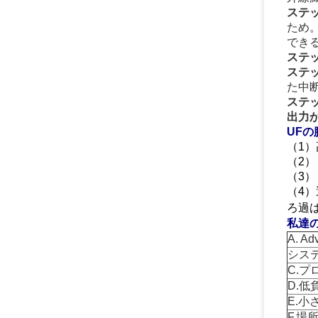
ステ
ため。
でき
ステ
ステ
た中断
ステ
出力
UFの
（1）
（2） 
（3）
（4）
ろ過
私達のu
A. 
システ
C.
D.
E.
F.