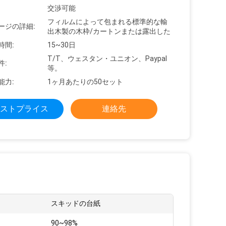
交渉可能
フィルムによって包まれる標準的な輸
ージの詳細:
出木製の木枠/カートンまたは露出した
時間:
15~30日
T/T、ウェスタン・ユニオン、Paypal
件:
等。
能力:
1ヶ月あたりの50セット
ストプライス
連絡先
スキッドの台紙
:
90~98%