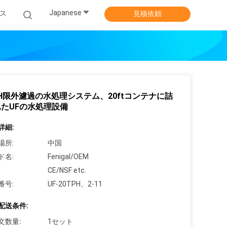
Japanese
ス
見積依頼
PH限外濾過の水処理システム、20ftコンテナに詰
たUFの水処理設備
詳細:
場所:
中国
ド名:
Fenigal/OEM
CE/NSF etc.
番号:
UF-20TPH、2-11
配送条件:
文数量:
1セット