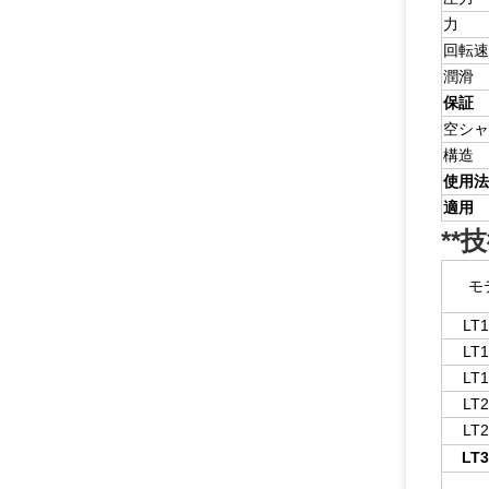
力
回転速
潤滑
保証
空シャ
構造
使用法
適用
**
モ
LT1
LT1
LT1
LT2
LT2
LT3