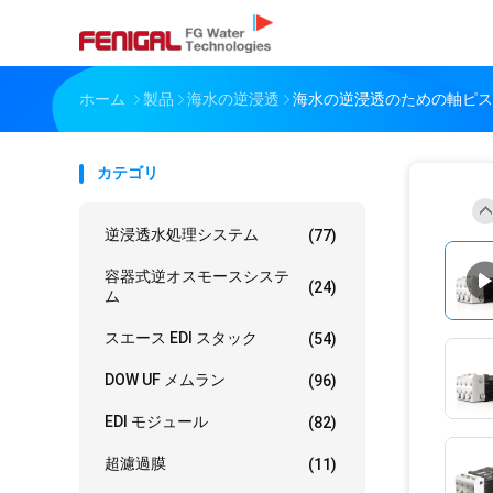
ホーム
製品
海水の逆浸透
海水の逆浸透のための軸ピス
カテゴリ
逆浸透水処理システム
(77)
容器式逆オスモースシステ
(24)
ム
スエース EDI スタック
(54)
DOW UF メムラン
(96)
EDI モジュール
(82)
超濾過膜
(11)