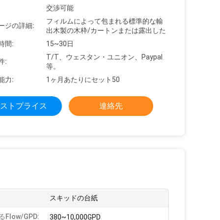
交渉可能
フィルムによって包まれる標準的な輸
ージの詳細:
出木製の木枠/カートンまたは露出した
時間:
15~30日
T/T、ウェスタン・ユニオン、Paypal
件:
等。
能力:
1ヶ月あたりにセット50
ストプライス
連絡先
スキッドの台紙
flow/GPD:
380~10,000GPD