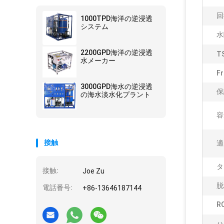
回
1000TPD海洋の逆浸透
システム
水
2200GPD海洋の逆浸透
T
水メーカー
Fr
3000GPD海水の逆浸透
保
の海水淡水化プラント
容
接触
適
タ
接触:
Joe Zu
脱
電話番号:
+86-13646187144
R
ハ