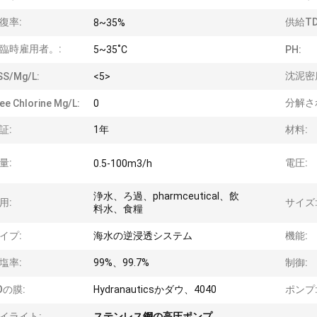
復率:
供給TD
8~35%
臨時雇用者。:
5~35˚C
PH:
沈泥密
SS/mg/L:
<5>
分解され
ee Chlorine Mg/L:
0
証:
1年
材料:
量:
電圧:
0.5-100m3/h
浄水、ろ過、pharmceutical、飲
用:
サイズ
料水、食糧
イプ:
海水の逆浸透システム
機能:
塩率:
99%、99.7%
制御:
Oの膜:
Hydranauticsかダウ、4040
ポンプ
イライト:
ステンレス鋼の高圧ポンプ