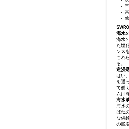
車
高
他
SW
海水
海水
た塩
ンス
これ
る。
逆浸
はい
を通
て働
ムは
海水
海水
ばね
な供
の脱