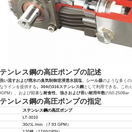
*ステンレス鋼の高圧ポンプの記述
洗い流すおよび廃水の臭気制御逆浸透水脱塩、シール腺
のような多くの
なラインを提供する
。304の316ステンレス鋼
として利用できる
、
これら
6-8GPM）、および顕著な
耐食性、強さおよび長い耐用年数
の50-250Bar
*ステンレス鋼の高圧ポンプの指定
ステンレス鋼の高圧ポンプ
LT-3010
30のL /min （7.93 GPM）
120棒（1740のPSI）