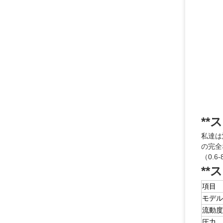
*
私達は
の完全
（0.
*
項目
モデル
流動度
圧力