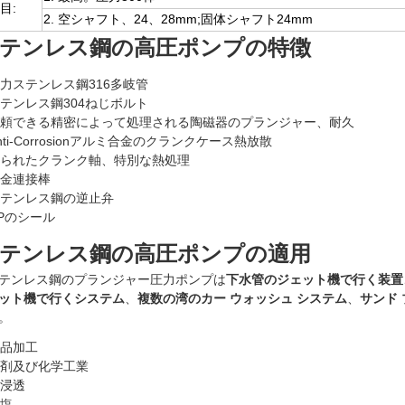
目:
2. 空シャフト、24、28mm;固体シャフト24mm
*ステンレス鋼の高圧ポンプの特徴
力ステンレス鋼316多岐管
テンレス鋼304ねじボルト
頼できる精密によって処理される陶磁器のプランジャー、耐久
nti-Corrosionアルミ合金のクランクケース熱放散
られたクランク軸、特別な熱処理
金連接棒
テンレス鋼の逆止弁
Pのシール
*ステンレス鋼の高圧ポンプの適用
テンレス鋼のプランジャー圧力ポンプは
下水管のジェット機で行く装置
ット機で行くシステム
、
複数の湾のカー ウォッシュ システム
、
サンド
。
品加工
剤及び化学工業
浸透
塩