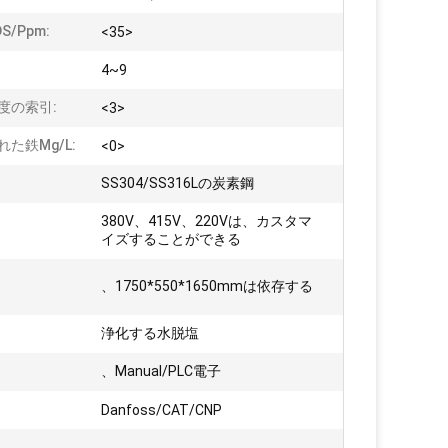
S/ppm:
<35>
4~9
度の索引:
<3>
た鉄mg/L:
<0>
SS304/SS316Lの炭素鋼
380V、415V、220Vは、カスタマ
イズすることができる
:
、1750*550*1650mmは依存する
浄化する水脱塩
、Manual/PLC電子
:
Danfoss/CAT/CNP