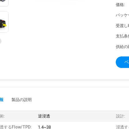
価格:
パッケ
受渡し
支払条
供給の
ベ
報
製品の説明
術:
逆浸透
設計:
透するflow/TPD:
浸透する
1.4~38