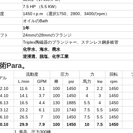
7.5 HP （5.5 KW）
度
1450 r.p.m （選択1750、2800、3400のrpm）
オイルのBath
1年
フト
24mmの28mmのフランジ
Triplex陶磁器のプランジャー、ステンレス鋼多岐管
化学水、海水、廃水
逆浸透、脱塩、化学工業
技術Para。
流動度
圧力
力
回転
デル
L /min
GPM
棒
psi
馬力
kw
rpm
2.10
11.6
3.1
100
1450
3
2.2
1450
4.10
14.1
3.7
100
1450
4
3
1450
6.13
16.5
4.4
130
1885
5.5
4
1450
3.12
23.2
6.1
120
1740
7.5
5.5
1450
6.10
26.5
7
100
1450
7.5
5.5
1450
0.10
29.9
7.9
100
1450
10
7.5
1450
1. 最高。圧力300棒