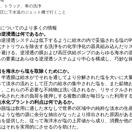
、トラック、車の洗浄
圧に下水道のジェット機で行くこと
ROについてのより多くの情報
の逆浸透は何であるか。
の逆浸透システムは低下するように給水の内で妥協される塩の9
化ナトリウムを除去する洗浄をの化学浄化の器具組み込んだりス
を避ける。逆浸透の膜および高圧供給ポンプのあらゆる海水の逆
らの要素はあらゆる逆浸透システムより中心を構成し、巧妙な
透を海水から塩を取除くためにか。
、半透膜は給水がでそれを通してより分解された塩を大いに大
って淡水の流れとして圧力の給水の集中された塩を、また鉱物
く。これらの不必要な不純物は洗い流されるか、リサイクルさ
浄化された水の負荷を後押しする複数の膜が毎日なった利用す
淡水化プラントの利点は何であるか。
の脱塩は飲用に適した水なしで世界の区域中の純粋な淡水の生
のような他の源に余分な抽出がなったより排出された原因があ
給を提供した。従って海洋水が塩の上昇値から成り、消費か他
塩はそれを実用的にさせるのを助けた。