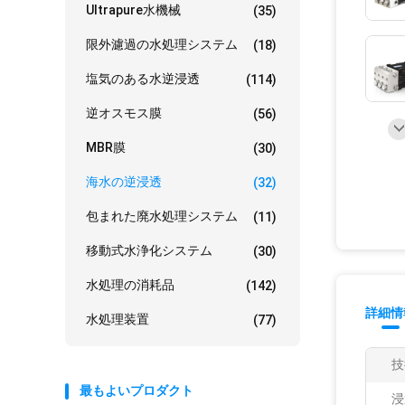
Ultrapure水機械
(35)
限外濾過の水処理システム
(18)
塩気のある水逆浸透
(114)
逆オスモス膜
(56)
MBR膜
(30)
海水の逆浸透
(32)
包まれた廃水処理システム
(11)
移動式水浄化システム
(30)
水処理の消耗品
(142)
詳細情
水処理装置
(77)
技
最もよいプロダクト
浸