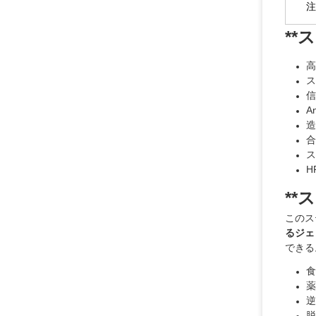
注
*
高
ス
信
A
造
合
ス
H
*
このス
るジェ
できる
食
薬
逆
脱