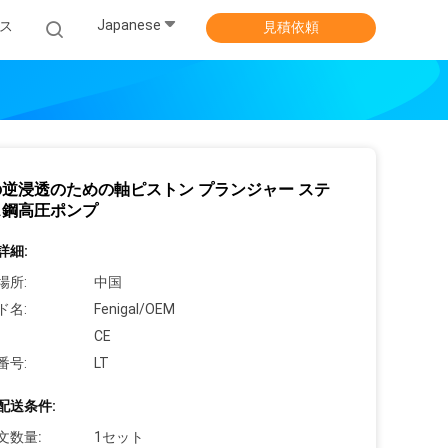
Japanese
ス
見積依頼
逆浸透のための軸ピストン プランジャー ステ
ス鋼高圧ポンプ
詳細:
場所:
中国
ド名:
Fenigal/OEM
CE
番号:
LT
配送条件:
文数量:
1セット