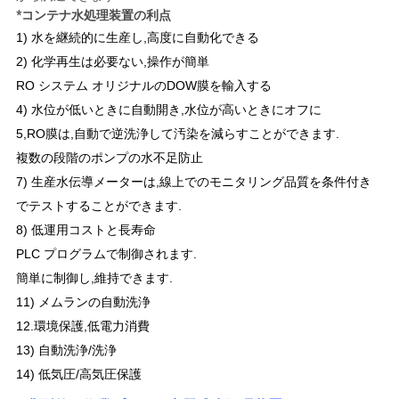
*コンテナ水処理装置の利点
い
1) 水を継続的に生産し,高度に自動化できる
2) 化学再生は必要ない,操作が簡単
ニ
RO システム オリジナルのDOW膜を輸入する
4) 水位が低いときに自動開き,水位が高いときにオフに
ュ
5,RO膜は,自動で逆洗浄して汚染を減らすことができます.
ー
複数の段階のポンプの水不足防止
7) 生産水伝導メーターは,線上でのモニタリング品質を条件付き
ス
でテストすることができます.
8) 低運用コストと長寿命
引
PLC プログラムで制御されます.
簡単に制御し,維持できます.
用
11) メムランの自動洗浄
を
12.環境保護,低電力消費
13) 自動洗浄/洗浄
要
14) 低気圧/高気圧保護