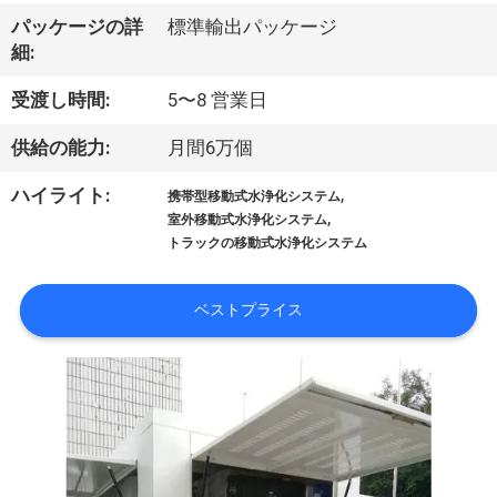
達
パッケージの詳
標準輸出パッケージ
に
細:
つ
受渡し時間:
5〜8 営業日
い
供給の能力:
月間6万個
て
,
ハイライト:
携帯型移動式水浄化システム
,
室外移動式水浄化システム
トラックの移動式水浄化システム
工
場
ベストプライス
旅
行
品