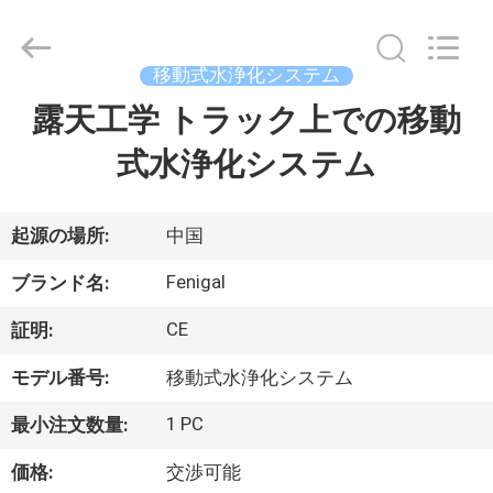
©
2021
-
2026
Wuxi
移動式水浄化システム
Fenigal
Science
露天工学 トラック上での移動
家
&
Technology
Co.,
式水浄化システム
Ltd..
All
Rights
プ
Reserved.
ロ
起源の場所:
中国
ダ
Fenigal
ブランド名:
ク
CE
証明:
ト
モデル番号:
移動式水浄化システム
1 PC
最小注文数量:
私
価格:
交渉可能