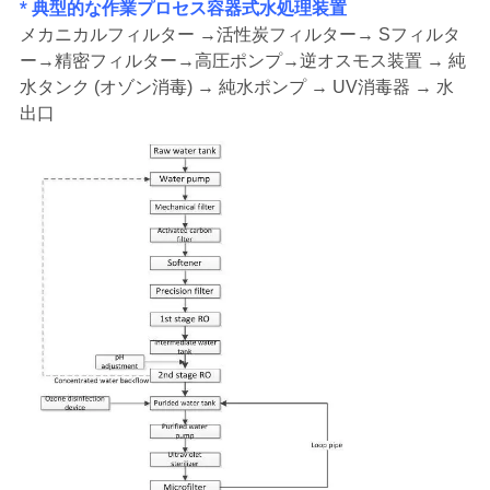
求
* 典型的な作業プロセス
容器式水処理装置
メカニカル
フィルター →
活性炭フィルター
→ S
フィルタ
し
ー
→
精密フィルター
→
高圧ポンプ
→逆オスモス装置 → 純
な
水タンク (オゾン消毒) → 純水ポンプ → UV消毒器 → 水
出口
さ
い
地
図
PRIVACY
POLICY