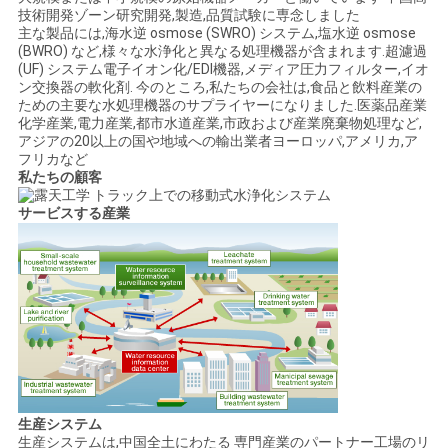
技術開発ゾーン研究開発,製造,品質試験に専念しました
主な製品には,海水逆 osmose (SWRO) システム,塩水逆 osmose
(BWRO) など,様々な水浄化と異なる処理機器が含まれます.超濾過
(UF) システム電子イオン化/EDI機器,メディア圧力フィルター,イオ
ン交換器の軟化剤. 今のところ,私たちの会社は,食品と飲料産業の
ための主要な水処理機器のサプライヤーになりました.医薬品産業
化学産業,電力産業,都市水道産業,市政および産業廃棄物処理など,
アジアの20以上の国や地域への輸出業者ヨーロッパ,アメリカ,ア
フリカなど
私たちの顧客
サービスする産業
生産システム
生産システムは,中国全土にわたる 専門産業のパートナー工場のリ