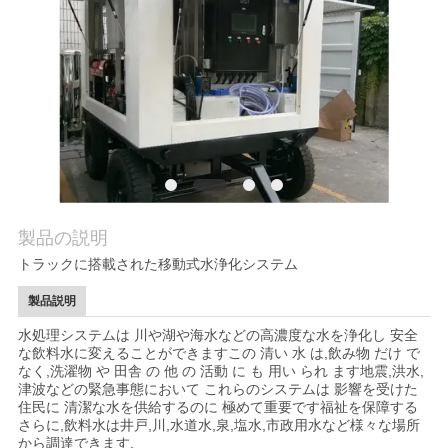
質
管
理
私
達
に
製品の説明
トラックに搭載された移動式水浄化システム
連
製品説明
絡
水処理システムは 川や湖や海水などの高濃度な水を浄化し 安全
し
な飲料水に変えることができますこの 清い 水 は,飲み物 だけ で
なく,洗濯物 や 田舎 の 他 の 活動 に も 用い られ ます地震,洪水,
津波などの緊急事態において これらのシステムは 影響を受けた
な
住民に 清潔な水を供給するのに 極めて重要です福祉を保障する
さらに,飲料水は井戸,川,水道水,泉,塩水,市政用水など様々な場所
さ
から調達できます.