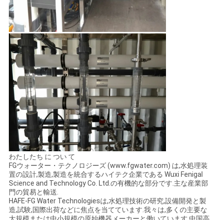
わたしたち に つい て
FGウォーター・テクノロジーズ (www.fgwater.com) は,水処理装
置の設計,製造,製造を統合するハイテク企業である Wuxi Fenigal
Science and Technology Co. Ltd.の有機的な部分です.主な産業部
門の貿易と輸送.
HAFE-FG Water Technologiesは,水処理技術の研究,設備開発と製
造,試験,国際出荷などに焦点を当てています.我々は,多くの主要な
大規模または中小規模の原始機器メーカーと働いています 中国高