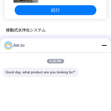
続行
移動式水浄化システム
ホーム 窓の掃除のための移動式浄水システム
Joe.zu
軽量 25L 移動式水浄化システム 露天キャンプ用
6:28 PM
災害地域における緊急飲料水のための600L携帯移動式浄水シス
テム
Good day, what product are you looking for?
人気カテゴリ
すべて
逆浸透水処理システ
容器式逆オスモース
ム
システム
スエース EDI スタッ