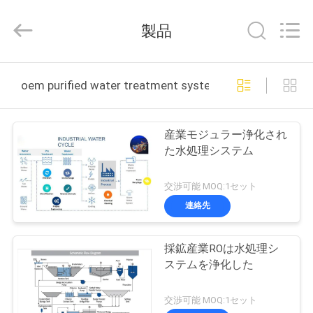
©
2021
-
製品
2026
Wuxi
Fenigal
Science
家
&
Technology
oem purified water treatment system オンライン製造
Co.,
Ltd..
All
Rights
プ
Reserved.
産業モジュラー浄化され
ロ
た水処理システム
ダ
交渉可能 MOQ:1セット
ク
連絡先
ト
採鉱産業ROは水処理シ
ステムを浄化した
私
交渉可能 MOQ:1セット