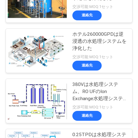
質
交渉可能 MOQ:1セット
管
連絡先
理
ホテル260000GPDは逆
浸透の水処理システムを
私
浄化した
交渉可能 MOQ:1セット
達
連絡先
に
連
380Vは水処理システ
ム、RO UFのIon
絡
Exchange水処理システ
ムを浄化した
交渉可能 MOQ:1セット
し
連絡先
な
さ
0.25TPDは水処理システ