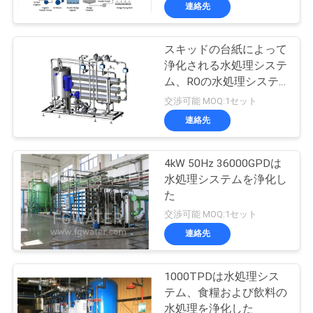
達
連絡先
に
スキッドの台紙によって
つ
浄化される水処理システ
い
ム、ROの水処理システ
ム
交渉可能 MOQ:1セット
て
連絡先
工
4kW 50Hz 36000GPDは
水処理システムを浄化し
場
た
旅
交渉可能 MOQ:1セット
連絡先
行
1000TPDは水処理シス
品
テム、食糧および飲料の
水処理を浄化した