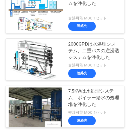
ムを浄化した
い
交渉可能 MOQ:1セット
連絡先
ニ
ュ
2000GPDは水処理シス
テム、二重パスの逆浸透
ー
システムを浄化した
ス
交渉可能 MOQ:1セット
連絡先
引
7.5KWは水処理システ
用
ム、ボイラー給水の処理
場を浄化した
を
交渉可能 MOQ:1セット
要
連絡先