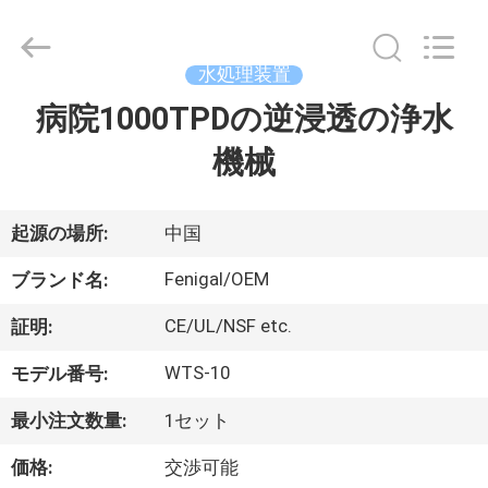
©
2021
-
2026
Wuxi
水処理装置
Fenigal
Science
病院1000TPDの逆浸透の浄水
家
&
Technology
Co.,
機械
Ltd..
All
Rights
プ
Reserved.
ロ
起源の場所:
中国
ダ
Fenigal/OEM
ブランド名:
ク
CE/UL/NSF etc.
証明:
ト
WTS-10
モデル番号:
最小注文数量:
1セット
私
価格:
交渉可能