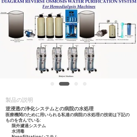
質
管
理
私
達
に
連
絡
製品の説明
し
逆浸透の浄化システムとの病院の水処理
医療機関のために用いられる私達の病院の水処理の技術は下記の
な
ものを含んでいる:
限外濾過システム
水消毒
さ
Nanofiltrationシステム