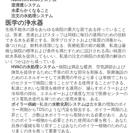
逆浸透システム
い
水柔らかくなること
注文の水処理システム
医学の浄水器
ニ
生殖不能水の源をあらゆる病院の重大な面である持っていること
は。医者、患者およびスタッフは同様に毎日の適用のための信頼
ュ
できる水を必要とする。医学プロダクトおよび装置の消毒から、
傷つければ、飲料水清潔になる、医療処置の前の殺菌、私達は厳
格な病院の標準および条件を満たすために設計される高い純度の
ー
給水系統を提供してもいい。私達の注文の病院の水処理の解決の
いくつかはから成っている:
ス
HVACの水処理システム
—病院は満足な暖房、空気調節および
換気を提供するために予算の巨大な部分を割振る。医療施設の
ためのエネルギーそして水費用の半分より多くは単独でこれら
のセクターで病院に使うことができる使用することができる。
引
私達にきれいな環境を維持する適用が、減らすボイラーおよび
冷却塔の排出、エネルギーおよび適度な方法で医療センターの
用
ガス電気水道代を保つために使用水量を、ある。
ボイラー供給
—私達の
水軟化剤システムは
含水量の増加のボイ
を
ラー周期からTDSのような汚染を除去する。ボイラー周期の上
昇として、少数は水ボイラーから取除かれる必要があり、あな
要
たのボイラー植物から必要とされた使用法の量を救う。あなた
自身の凝縮を取り戻すことはあなたのボイラー植物のためのよ
り多くの水を救って重要である。