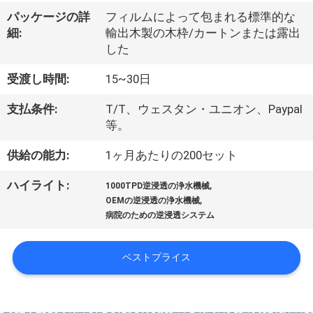
達
パッケージの詳
フィルムによって包まれる標準的な
に
細:
輸出木製の木枠/カートンまたは露出
した
つ
い
受渡し時間:
15~30日
て
支払条件:
T/T、ウェスタン・ユニオン、Paypal
等。
供給の能力:
1ヶ月あたりの200セット
工
場
,
ハイライト:
1000TPD逆浸透の浄水機械
,
OEMの逆浸透の浄水機械
旅
病院のための逆浸透システム
行
ベストプライス
品