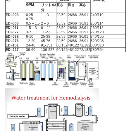
GPM
リットル/
長さ
深さ
高さ
分
EDI-003
0.25 –
1 – 3
23/59
26/66
36/91
240/110
0.75
EDI-006
0.5 – 1.5
2 – 6
23/59
26/66
36/91
250/114
EDI-011
1.5 – 3
6 – 11
23/59
26/66
36/91
260/118
EDI-027
3-7
11-27
23/59
26/66
36/91
270/123
EDI-038
6-10
25-38
23/59
26/66
36/91
340/155
EDI-076
12-20
45-76
23/59
26/66
36/91
520/236
EDI-151
24-40
91-151
60/152
48/122
72/182
680/310
EDI-227
36-60
136-227
60/152
48/122
72/182
780/354