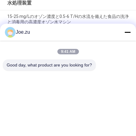
水処理装置
15-25 mg/Lのオゾン濃度と0.5-6 T/Hの水流を備えた食品の洗浄
と消毒用の高濃度オゾン水マシン
Joe.zu
コロナ放電技術とステンレス鋼構造を使用した、毎時2gから
200gのオゾン生成が可能な空気源オゾン発生器
9:41 AM
3g/hと5g/hの移動式床立オゾン滅菌器 空気浄化のためのオゾン
出力
Good day, what product are you looking for?
人気カテゴリ
すべて
逆浸透水処理システ
容器式逆オスモース
ム
システム
スエース EDI スタッ
DOW UF メムラン
ク
EDI モジュール
超濾過膜