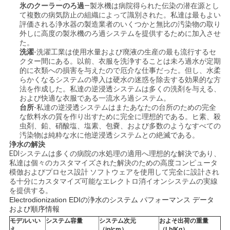
求
氷のクーラーのろ過
—製氷機は病院得られた伝染の潜在源とし
て複数の病気防止の組織によって識別された。私達は最もよい
し
評価される浄水器の製造業者のいくつかと無比の汚染物の取り
外しに高度の製氷機のろ過システムを提供するために加入させ
な
た。
洗濯
-洗濯工業は使用水量および廃液の生産の最も流行するセ
さ
クター間にある。以前、衣服を洗浄することは未ろ過水が定期
的に衣類への損害を与えたので厄介な仕事だった。但し、水柔
らかくなるシステムの導入は硬水の迷惑を除去する効果的な方
い
法を作成した。私達の逆浸透システムは多くの洗剤を与える、
および快適な衣服である一流水ろ過システム。
台所
-私達の逆浸透システムはまたあなたの台所のための完全
地
な飲料水の質を作り出すために完全に理想的である。ヒ素、殺
虫剤、鉛、硝酸塩、塩素、包嚢、および多数のようなすべての
汚染物は純粋な水に他逆浸透システムとの絶滅である。
図
浄水の解決
EDIシステムは多くの病院の水処理の適用へ理想的な解決であり、
私達は個々のカスタマイズされた解決のための高度コンピュータ
PRIVACY
模倣およびプロセス設計 ソフトウェアを使用して完全に設計され
る十分にカスタマイズ可能なエレクトロ消イオンシステムの実線
POLICY
を提供する。
Electrodionization EDIの浄水のシステム パフォーマンス データ
および順序情報
モデルいい
システム容量
システム次元
およそ出荷の重量
え。
（in/cm）
（Lb/Kg）