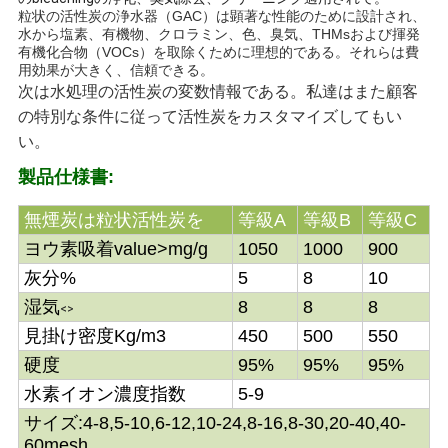
粒状の活性炭の浄水器（GAC）は顕著な性能のために設計され、
い
水から塩素、有機物、クロラミン、色、臭気、THMsおよび揮発
有機化合物（VOCs）を取除くために理想的である。それらは費
用効果が大きく、信頼できる。
次は水処理の活性炭の変数情報である。私達はまた顧客
ニ
の特別な条件に従って活性炭をカスタマイズしてもい
ュ
い。
ー
製品仕様書:
ス
無煙炭は粒状活性炭を
等級A
等級B
等級C
ヨウ素吸着value>mg/g
1050
1000
900
灰分%
5
8
10
引
湿気
8
8
8
<>
用
見掛け密度Kg/m3
450
500
550
硬度
95%
95%
95%
を
水素イオン濃度指数
5-9
要
サイズ:4-8,5-10,6-12,10-24,8-16,8-30,20-40,40-
60mesh