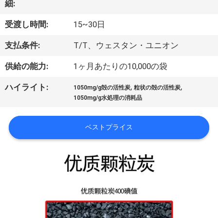
達
細:
に
受渡し時間:
15~30日
つ
支払条件:
T/T、ウェスタン・ユニオン
い
供給の能力:
1ヶ月あたりの10,000の袋
て
,
,
ハイライト:
1050mg/g殻の活性炭
粒状の殻の活性炭
1050mg/g水処理の消耗品
工
場
ベストプライス
旅
行
品