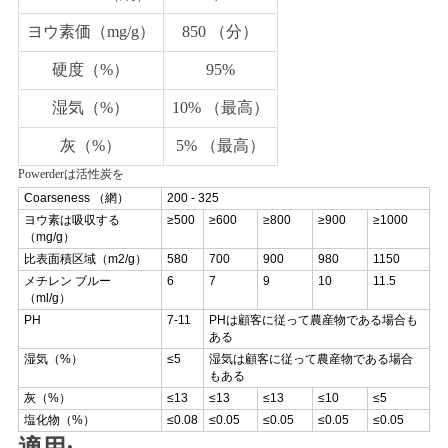
ヨウ素価（mg/g）
850 （分）
硬度（%）
95%
湿気（%）
10% （最高）
灰（%）
5% （最高）
Powerderは活性炭を
Coarseness （網）
200 - 325
ヨウ素は吸収する
≥500
≥600
≥800
≥900
≥1000
（mg/g）
比表面積区域（m2/g）
580
700
900
980
1150
メチレン ブルー
6
7
9
10
11.5
（ml/g）
PH
7-11
PHは顧客に従って農産物である場合も
ある
湿気（%）
≤5
湿気は顧客に従って農産物である場合
もある
灰（%）
≤13
≤13
≤13
≤10
≤5
塩化物（%）
≤0.08
≤0.05
≤0.05
≤0.05
≤0.05