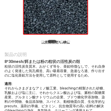
質
管
理
私
達
製品の説明
に
8*30mesh/餌または粉の粒状の活性炭の殻
粒状の活性炭良質木、おがくず等を、亜鉛特徴なしで、それ自身
連
のよく発達した気孔構造、高い吸着容量、急速なろ過、作り出す
のに塩化亜鉛方法を使用して原料として使用するため。
絡
適用:
し
それからさまざまなアミノ酸工業、bleachingの精製された砂糖、
乳酸および塩に主に、それからクエン酸および塩、澱粉の製糖業
産業、グルタミン酸ナトリウムの企業、ブドウ糖化学添加物、染
な
料の中間物、食品添加物、スパイス、動植物蛋白質、生化学的な
precuts、薬剤の準備、ビタミン、抗生物質等の高い顔料の解決
さ
のbleachingの浄化、臭気除去、クリーニング適用されて。