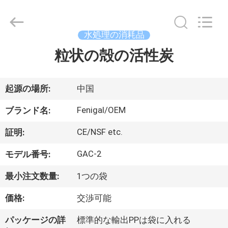
©
2021
-
2026
Wuxi
水処理の消耗品
Fenigal
Science
粒状の殻の活性炭
家
&
Technology
Co.,
Ltd..
All
Rights
プ
起源の場所:
中国
Reserved.
ロ
Fenigal/OEM
ブランド名:
ダ
CE/NSF etc.
証明:
ク
GAC-2
モデル番号:
ト
最小注文数量:
1つの袋
価格:
交渉可能
私
パッケージの詳
標準的な輸出PPは袋に入れる