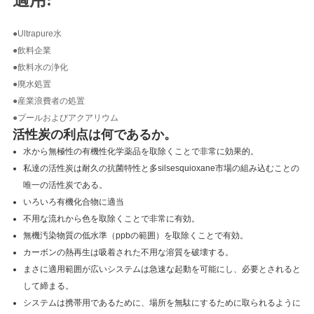
適用:
●
Ultrapure水
●飲料企業
●飲料水の浄化
●
廃水処置
●
産業浪費者の処置
●
プールおよびアクアリウム
活性炭の利点は何であるか。
水から無極性の有機性化学薬品を取除くことで非常に効果的。
私達の活性炭は耐久の抗菌特性と多silsesquioxane市場の組み込むことの
唯一の活性炭である。
いろいろ有機化合物に適当
不用な流れから色を取除くことで非常に有効。
無機汚染物質の低水準（ppbの範囲）を取除くことで有効。
カーボンの熱再生は吸着された不用な溶質を破壊する。
まさに適用範囲が広いシステムは急速な起動を可能にし、必要とされると
して締まる。
システムは携帯用であるために、場所を無駄にするために取られるように