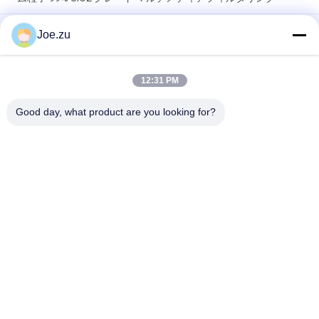
RO 膜スケール防止剤化学高効率スケール抑制剤有機ホスホン酸
Joe.zu
塩フォーミュラ 5 倍濃度ソリューション
PP メルトブローウセデメントフィルターカートリッジ 5 マイク
12:31 PM
ロン 10 インチ 標準サイズ 食品グレードポリプロピレン RO 予
濾
Good day, what product are you looking for?
人気カテゴリ
すべて
逆浸透水処理システ
容器式逆オスモース
ム
システム
スエース EDI スタッ
DOW UF メムラン
ク
EDI モジュール
超濾過膜
限外濾過の水処理シ
Ultrapure水機械