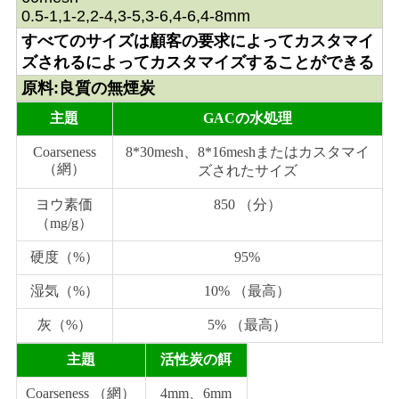
求
0.5-1,1-2,2-4,3-5,3-6,4-6,4-8mm
し
すべてのサイズは顧客の要求によってカスタマイ
ズされるによってカスタマイズすることができる
な
原料:良質の無煙炭
さ
主題
GACの水処理
い
Coarseness
8*30mesh、8*16meshまたはカスタマイ
（網）
ズされたサイズ
地
ヨウ素価
850 （分）
（mg/g）
図
硬度（%）
95%
湿気（%）
10% （最高）
PRIVACY
灰（%）
5% （最高）
POLICY
主題
活性炭の餌
Coarseness （網）
4mm、6mm