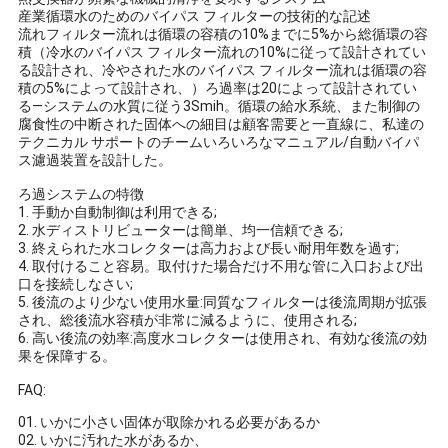
産業循環水のためのバイパス フィルターの技術的な記述
流れフィルター流れは循環の容積の10%までに5%から総循環の容
積（冷水のバイパス フィルター流れの10%に従って設計されてい
る設計され、冷やされた水のバイパス フィルター流れは循環の容
積の5%によって設計され、）ろ過率は20によって設計されてい
る—システムの水質に従う3Smih。循環の給水系統、また制御の
腐食性の中断された固体への細目は顧客需要と一直線に、私達の
テクニカル サポートのチームいろいろなマニュアル/自動バイパ
ス濾過装置を設計した。
ろ過システムの特徴
1. 手動か自動制御は利用できる;
2. 水ディストリビューターは簡単、均一信頼できる;
3. 終えられた水コレクターは高力および長い耐用年数を過す;
4. 取付けること容易。取付けた場合だけ不用な管に入口および出
口を接続しなさい;
5. 後流のより少ない使用水量:同質なフィルターは後流周期が拡張
され、総後流水容積が非常に減るように、使用される;
6. 高い後流の効率:高度水コレクターは使用され、有効な後流の効
果を保障する。
FAQ:
01. いかに小さい固体が取除かれる必要があるか
02. いかに汚れた水があるか、