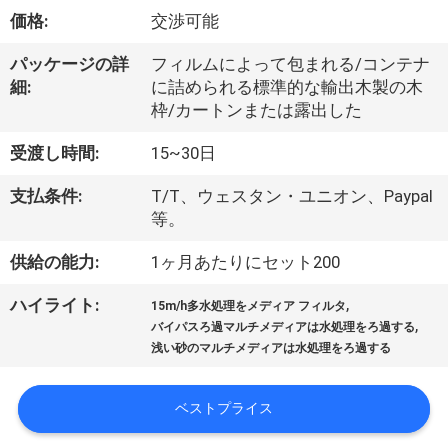
達
価格:
交渉可能
に
パッケージの詳
フィルムによって包まれる/コンテナ
つ
細:
に詰められる標準的な輸出木製の木
枠/カートンまたは露出した
い
て
受渡し時間:
15~30日
支払条件:
T/T、ウェスタン・ユニオン、Paypal
等。
工
供給の能力:
1ヶ月あたりにセット200
場
旅
,
ハイライト:
15m/h多水処理をメディア フィルタ
,
バイパスろ過マルチメディアは水処理をろ過する
行
浅い砂のマルチメディアは水処理をろ過する
ベストプライス
品