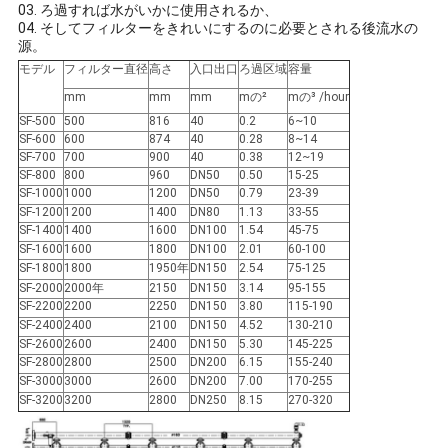
03. ろ過すれば水がいかに使用されるか、
04. そしてフィルターをきれいにするのに必要とされる後流水の
源。
モデル
フィルター直径
高さ
入口出口
ろ過区域
容量
mm
mm
mm
mの²
mの³ /hour
SF-500
500
816
40
0.2
6~10
SF-600
600
874
40
0.28
8~14
SF-700
700
900
40
0.38
12~19
SF-800
800
960
DN50
0.50
15-25
SF-1000
1000
1200
DN50
0.79
23-39
SF-1200
1200
1400
DN80
1.13
33-55
SF-1400
1400
1600
DN100
1.54
45-75
SF-1600
1600
1800
DN100
2.01
60-100
SF-1800
1800
1950年
DN150
2.54
75-125
SF-2000
2000年
2150
DN150
3.14
95-155
SF-2200
2200
2250
DN150
3.80
115-190
SF-2400
2400
2100
DN150
4.52
130-210
SF-2600
2600
2400
DN150
5.30
145-225
SF-2800
2800
2500
DN200
6.15
155-240
SF-3000
3000
2600
DN200
7.00
170-255
SF-3200
3200
2800
DN250
8.15
270-320