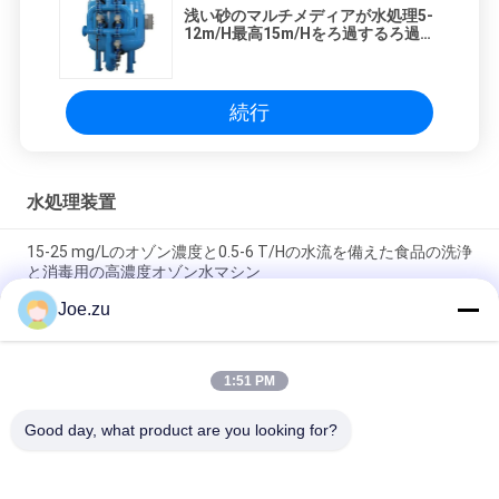
浅い砂のマルチメディアが水処理5-
12m/H最高15m/Hをろ過するろ過を
とばしなさい
続行
水処理装置
15-25 mg/Lのオゾン濃度と0.5-6 T/Hの水流を備えた食品の洗浄
と消毒用の高濃度オゾン水マシン
Joe.zu
コロナ放電技術とステンレス鋼構造を使用した、毎時2gから
200gのオゾン生成が可能な空気源オゾン発生器
1:51 PM
3g/hと5g/hの移動式床立オゾン滅菌器 空気浄化のためのオゾン
出力
Good day, what product are you looking for?
人気カテゴリ
すべて