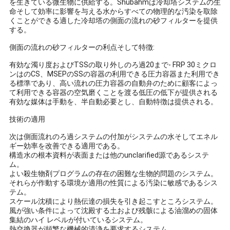
求
を生きている微生物に供給する。Shubahmは冷却塔システムの生
命そして効率に影響を与える水からすべての物理的な汚染を取除
し
くことができる適した冷却塔の側面の流れの砂フィルターを提供
する。
な
側面の流れの砂フィルターの利点そして特徴:
さ
有効な濁り度およびTSSの取り外しのろ過20まで- FRP 30ミクロ
ンはのCS、MSEPのSSの容器の利用できる圧力容器また利用でき
い
る標準であり、高い流れの圧力容器の自動弁のために顧客によっ
て利用できる容器の空気磨くことを渡る低圧の低下が提供される
有効な媒体は手動を、半自動必要とし、自動特徴は提供される。
地
技術の適用
次は側面流れのろ過システムの付加がシステムの水そしてエネル
図
ギー効率を改善できる適用である。
構造水の根本資料が表面または他のunclarified源であるシステ
ム。
PRIVACY
よい殺生物剤プログラムの存在の困難な生物的問題のシステム。
それらが作動する環境か適用の性質による汚染に敏感であるシス
POLICY
テム。
スケール沈積により熱伝達の損失を引き起こすところシステム。
風が強い条件によって沈殿する土および残骸による油溜めの固体
集結のハイ レベルが付いているシステム。
熱交換器が頻繁な機械的清浄を要求するシステム