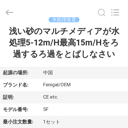
©
2021
-
2026
Wuxi
水処理装置
Fenigal
Science
浅い砂のマルチメディアが水
家
&
Technology
Co.,
処理5-12m/H最高15m/Hをろ
Ltd..
All
Rights
プ
過するろ過をとばしなさい
Reserved.
ロ
ダ
起源の場所:
中国
ク
Fenigal/OEM
ブランド名:
ト
CE etc.
証明:
SF
モデル番号:
私
最小注文数量:
1セット