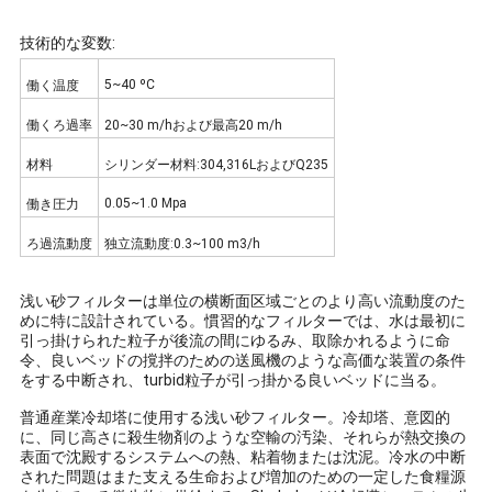
い
技術的な変数:
5~40 ºC
働く温度
ニ
働くろ過率
20~30 m/hおよび最高20 m/h
ュ
材料
シリンダー材料:304,316LおよびQ235
ー
0.05~1.0 Mpa
働き圧力
ス
ろ過流動度
独立流動度:0.3~100 m3/h
浅い砂フィルターは単位の横断面区域ごとのより高い流動度のた
引
めに特に設計されている。慣習的なフィルターでは、水は最初に
引っ掛けられた粒子が後流の間にゆるみ、取除かれるように命
用
令、良いベッドの撹拌のための送風機のような高価な装置の条件
をする中断され、turbid粒子が引っ掛かる良いベッドに当る。
を
普通産業冷却塔に使用する浅い砂フィルター。冷却塔、意図的
に、同じ高さに殺生物剤のような空輸の汚染、それらが熱交換の
要
表面で沈殿するシステムへの熱、粘着物または沈泥。冷水の中断
された問題はまた支える生命および増加のための一定した食糧源