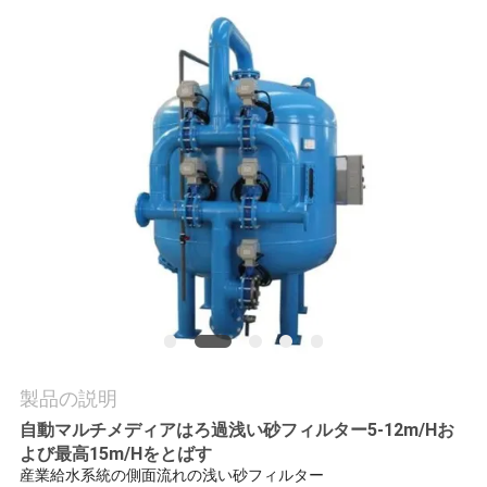
質
管
理
私
達
に
連
絡
し
製品の説明
な
自動マルチメディアはろ過浅い砂フィルター5-12m/Hお
よび最高15m/Hをとばす
さ
産業給水系統の側面流れの浅い砂フィルター