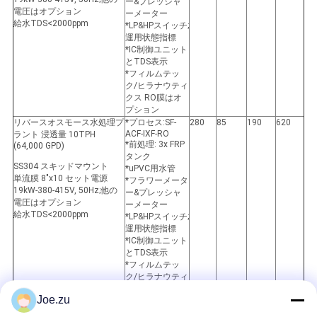
ー&プレッシャ
電圧はオプション
ーメーター
給水TDS<2000ppm
*LP&HPスイッチ;
運用状態指標
*IC制御ユニット
とTDS表示
*フィルムテッ
ク/ヒラナウティ
クス RO膜はオ
プション
リバースオスモース水処理プ
*プロセス:SF-
280
85
190
620
ACF-IXF-RO
ラント 浸透量 10TPH
*前処理: 3x FRP
(64,000 GPD)
タンク
SS304 スキッドマウント
*uPVC用水管
単流膜 8"x10 セット電源
*フラワーメータ
19kW-380-415V, 50Hz;他の
ー&プレッシャ
電圧はオプション
ーメーター
給水TDS<2000ppm
*LP&HPスイッチ;
運用状態指標
*IC制御ユニット
とTDS表示
*フィルムテッ
ク/ヒラナウティ
クス RO膜はオ
Joe.zu
プション
リバースオスモース水処理プ
*プロセス:SF-
280
85
190
680