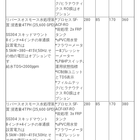
ク/ヒラナウティ
クス RO膜はオ
プション
リバースオスモース水処理装
*プロセス:SF-
280
85
170
360
ACF-RO
置 浸透量4TPH (25,600 GPD)
*前処理: 2x FRP
SS304 スキッドマウント
タンク
8インチ×4インチの単通膜
*uPVC用水管
設置電力は
*フラワーメータ
5.5kW~380~415V,50Hz.そ
ー&プレッシャ
の他の電圧はオプションで
ーメーター
す.
*LP&HPスイッチ;
給水TDS<2000ppm
運用状態指標
*IC制御ユニット
とTDS表示
*フィルムテッ
ク/ヒラナウティ
クス RO膜はオ
プション
リバースオスモース水処理装
*プロセス:SF-
280
85
170
380
ACF-IXF-RO
置 浸透量4TPH (25,600 GPD)
*前処理: 3x FRP
SS304 スキッドマウント
タンク
8インチ×4インチの単通膜
*uPVC用水管
設置電力は
*フラワーメータ
5.5kW~380~415V,50Hz.そ
ー&プレッシャ