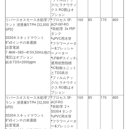
ク/ヒラナウティ
クス RO膜はオ
プション
リバースオスモース水処理プ
*プロセス:SF-
160
85
170
400
ACF-IXF-RO
ラント 浸透量5TPH (32,000
*前処理: 3x FRP
GPD)
タンク
SS304 スキッドマウント
*uPVC用水管
8"x5インチの単通膜
*フラワーメータ
設置電源
ー&プレッシャ
7.4kW~380~415V,50Hz;他の
ーメーター
電圧はオプション
*LP&HPスイッチ;
給水TDS<2000ppm
運用状態指標
*IC制御ユニット
とTDS表示
*フィルムテッ
ク/ヒラナウティ
クス RO膜はオ
プション
リバースオスモース水処理プ
*プロセス:SF-
160
85
170
400
ACF-RO
ラント 浸透量5TPH (32,000
*前処理: 2 ×
GPD)
SS304 タンク
SS304 スキッドマウント
*uPVC用水管
8"x5インチの単通膜
*フラワーメータ
設置電源
ー&プレッシャ