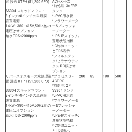
ACF-IXF-RO
置 浸透 8TPH (51,200 GPD)
*前処理: 3x FRP
SS304 スキッドマウント
タンク
8インチ×8インチの単通膜
*uPVC用水管
設置電源
*フラワーメータ
14kW~380~415V,50Hz;他の
ー&プレッシャ
電圧はオプション
ーメーター
給水TDS<2000ppm
*LP&HPスイッチ;
運用状態指標
*IC制御ユニット
とTDS表示
*フィルムテッ
ク/ヒラナウティ
クス RO膜はオ
プション
リバースオスモース水処理装
*プロセス:SF-
280
85
180
500
ACF-RO
置 浸透 8TPH (51,200 GPD)
*前処理: 2 ×
SS304 スキッドマウント
SS304 タンク
8インチ×8インチの単通膜
*uPVC用水管
設置電源
*フラワーメータ
14kW~380~415V,50Hz;他の
ー&プレッシャ
電圧はオプション
ーメーター
給水TDS<2000ppm
*LP&HPスイッチ;
運用状態指標
*IC制御ユニット
とTDS表示