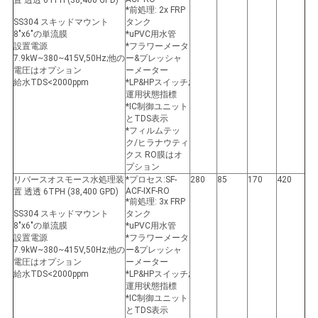
*前処理: 2x FRP
SS304 スキッドマウント
タンク
8"x6"の単流膜
*uPVC用水管
設置電源
*フラワーメータ
7.9kW~380~415V,50Hz;他の
ー&プレッシャ
電圧はオプション
ーメーター
給水TDS<2000ppm
*LP&HPスイッチ;
運用状態指標
*IC制御ユニット
とTDS表示
*フィルムテッ
ク/ヒラナウティ
クス RO膜はオ
プション
リバースオスモース水処理装
*プロセス:SF-
280
85
170
420
ACF-IXF-RO
置 透透 6TPH (38,400 GPD)
*前処理: 3x FRP
SS304 スキッドマウント
タンク
8"x6"の単流膜
*uPVC用水管
設置電源
*フラワーメータ
7.9kW~380~415V,50Hz;他の
ー&プレッシャ
電圧はオプション
ーメーター
給水TDS<2000ppm
*LP&HPスイッチ;
運用状態指標
*IC制御ユニット
とTDS表示