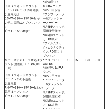
*前処理: 3 ×
SS304 スキッドマウント
SS304 タンク
8インチ×4インチの単通膜
*uPVC用水管
設置電力は
*フラワーメータ
5.5kW~380~415V,50Hz.そ
ー&プレッシャ
の他の電圧はオプションで
ーメーター
す.
*LP&HPスイッチ;
給水TDS<2000ppm
運用状態指標
*IC制御ユニット
とTDS表示
*フィルムテッ
ク/ヒラナウティ
クス RO膜はオ
プション
リバースオスモース水処理プ
*プロセス:SF-
160
85
170
380
ACF-RO
ラント 浸透量5TPH (32,000
*前処理: 2x FRP
GPD)
タンク
SS304 スキッドマウント
*uPVC用水管
8"x5インチの単通膜
*フラワーメータ
設置電源
ー&プレッシャ
7.4kW~380~415V,50Hz;他の
ーメーター
電圧はオプション
*LP&HPスイッチ;
給水TDS<2000ppm
運用状態指標
*IC制御ユニット
とTDS表示
*フィルムテッ