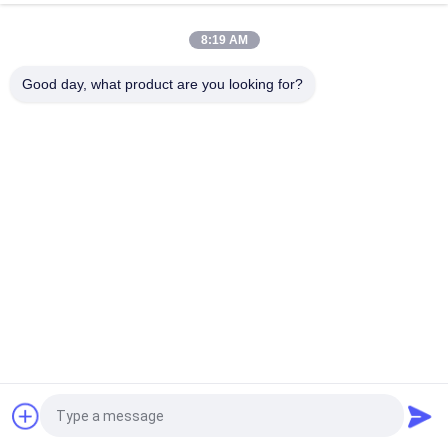
ACF-RO
ラント 浸透量 10TPH
*前処理: 2 ×
(64,000 GPD)
8:19 AM
SS304 タンク
SS304 スキッドマウント
*uPVC用水管
単流膜 8"x10 セット電源
*フラワーメータ
Good day, what product are you looking for?
19kW-380-415V, 50Hz;他の
ー&プレッシャ
電圧はオプション
ーメーター
給水TDS<2000ppm
*LP&HPスイッチ;
運用状態指標
*IC制御ユニット
とTDS表示
*フィルムテッ
ク/ヒラナウティ
クス RO膜はオ
プション
リバースオスモース水処理プ
*プロセス:SF-
280
85
190
760
ACF-IXF-RO
ラント 浸透量 10TPH
*前処理: 3 ×
(64,000 GPD)
SS304 タンク
SS304 スキッドマウント
*uPVC用水管
単流膜 8"x10 セット電源
*フラワーメータ
19kW-380-415V, 50Hz;他の
ー&プレッシャ
電圧はオプション
ーメーター
給水TDS<2000ppm
*LP&HPスイッチ;
運用状態指標
見積依頼
*IC制御ユニット