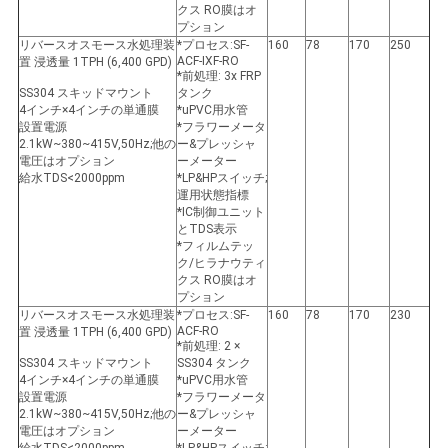
クス RO膜はオ
プション
リバースオスモース水処理装
*プロセス:SF-
160
78
170
250
ACF-IXF-RO
置 浸透量 1TPH (6,400 GPD)
*前処理: 3x FRP
SS304 スキッドマウント
タンク
4インチ×4インチの単通膜
*uPVC用水管
設置電源
*フラワーメータ
2.1kW~380~415V,50Hz;他の
ー&プレッシャ
電圧はオプション
ーメーター
給水TDS<2000ppm
*LP&HPスイッチ;
運用状態指標
*IC制御ユニット
とTDS表示
*フィルムテッ
ク/ヒラナウティ
クス RO膜はオ
プション
リバースオスモース水処理装
*プロセス:SF-
160
78
170
230
ACF-RO
置 浸透量 1TPH (6,400 GPD)
*前処理: 2 ×
SS304 スキッドマウント
SS304 タンク
4インチ×4インチの単通膜
*uPVC用水管
設置電源
*フラワーメータ
2.1kW~380~415V,50Hz;他の
ー&プレッシャ
電圧はオプション
ーメーター
給水TDS<2000ppm
*LP&HPスイッチ;