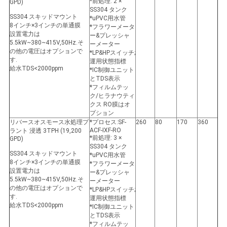
*前処理: 2 ×
GPD)
SS304 タンク
SS304 スキッドマウント
*uPVC用水管
8インチ×3インチの単通膜
*フラワーメータ
設置電力は
ー&プレッシャ
5.5kW~380~415V,50Hz.そ
ーメーター
の他の電圧はオプションで
*LP&HPスイッチ;
す.
運用状態指標
給水TDS<2000ppm
*IC制御ユニット
とTDS表示
*フィルムテッ
ク/ヒラナウティ
クス RO膜はオ
プション
リバースオスモース水処理プ
*プロセス:SF-
260
80
170
360
ACF-IXF-RO
ラント 浸透 3TPH (19,200
*前処理: 3 ×
GPD)
SS304 タンク
SS304 スキッドマウント
*uPVC用水管
8インチ×3インチの単通膜
*フラワーメータ
設置電力は
ー&プレッシャ
5.5kW~380~415V,50Hz.そ
ーメーター
の他の電圧はオプションで
*LP&HPスイッチ;
す.
運用状態指標
給水TDS<2000ppm
*IC制御ユニット
とTDS表示
*フィルムテッ