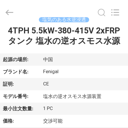
©
2021
-
2026
Wuxi
塩気のある水逆浸透
Fenigal
Science
4TPH 5.5kW-380-415V 2xFRP
家
&
Technology
Co.,
タンク 塩水の逆オスモス水源
Ltd..
All
Rights
プ
Reserved.
起源の場所:
中国
ロ
Fenigal
ダ
ブランド名:
ク
CE
証明:
ト
モデル番号:
塩水の逆オスモス水源装置
1 PC
最小注文数量:
私
価格:
交渉可能