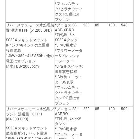
*フィルムテッ
ク/ヒラナウティ
クス RO膜はオ
プション
リバースオスモース水処理装
*プロセス:SF-
280
85
180
540
ACF-IXF-RO
置 浸透 8TPH (51,200 GPD)
*前処理: 3 ×
SS304 スキッドマウント
SS304 タンク
8インチ×8インチの単通膜
*uPVC用水管
設置電源
*フラワーメータ
14kW~380~415V,50Hz;他の
ー&プレッシャ
電圧はオプション
ーメーター
給水TDS<2000ppm
*LP&HPスイッチ;
運用状態指標
*IC制御ユニット
とTDS表示
*フィルムテッ
ク/ヒラナウティ
クス RO膜はオ
プション
リバースオスモース水処理プ
*プロセス:SF-
280
85
190
500
ACF-RO
ラント 浸透量 10TPH
*前処理: 2x FRP
(64,000 GPD)
タンク
SS304 スキッドマウント
*uPVC用水管
単流膜 8"x10 セット電源
*フラワーメータ
19kW-380-415V, 50Hz;他の