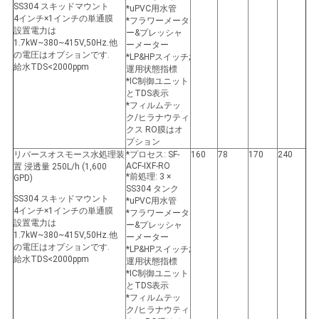
SS304 スキッドマウント
*uPVC用水管
4インチ×1インチの単通膜
*フラワーメータ
設置電力は
ー&プレッシャ
1.7kW~380~415V,50Hz.他
ーメーター
の電圧はオプションです.
*LP&HPスイッチ;
給水TDS<2000ppm
運用状態指標
*IC制御ユニット
とTDS表示
*フィルムテッ
ク/ヒラナウティ
クス RO膜はオ
プション
リバースオスモース水処理装
*プロセス: SF-
160
78
170
240
ACF-IXF-RO
置 浸透量 250L/h (1,600
*前処理: 3 ×
GPD)
SS304 タンク
SS304 スキッドマウント
*uPVC用水管
4インチ×1インチの単通膜
*フラワーメータ
設置電力は
ー&プレッシャ
1.7kW~380~415V,50Hz.他
ーメーター
の電圧はオプションです.
*LP&HPスイッチ;
給水TDS<2000ppm
運用状態指標
*IC制御ユニット
とTDS表示
*フィルムテッ
ク/ヒラナウティ