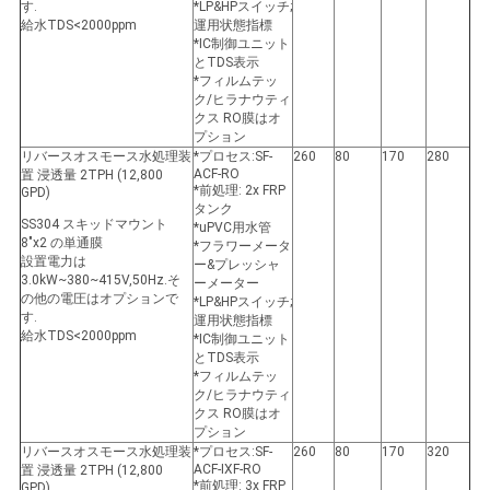
す.
*LP&HPスイッチ;
給水TDS<2000ppm
運用状態指標
*IC制御ユニット
とTDS表示
*フィルムテッ
ク/ヒラナウティ
クス RO膜はオ
プション
リバースオスモース水処理装
*プロセス:SF-
260
80
170
280
ACF-RO
置 浸透量 2TPH (12,800
*前処理: 2x FRP
GPD)
タンク
SS304 スキッドマウント
*uPVC用水管
8"x2 の単通膜
*フラワーメータ
設置電力は
ー&プレッシャ
3.0kW~380~415V,50Hz.そ
ーメーター
の他の電圧はオプションで
*LP&HPスイッチ;
す.
運用状態指標
給水TDS<2000ppm
*IC制御ユニット
とTDS表示
*フィルムテッ
ク/ヒラナウティ
クス RO膜はオ
プション
リバースオスモース水処理装
*プロセス:SF-
260
80
170
320
ACF-IXF-RO
置 浸透量 2TPH (12,800
*前処理: 3x FRP
GPD)