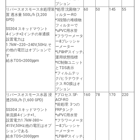
プション
リバースオスモース水処理装
*処理:沈殿物フ
60
50
145
55
置 透水量 500L/h (3,200
ィルター-RO
GPD)
*3段階の堆積物
フィルターで
SS304 スキッドマウント
*uPVC用水管
4インチ×2インチの単通膜
*フラワーメータ
設置電力は
ー&プレッシャ
1.7kW~220~240V,50Hz.そ
ーメーター
の他の電圧はオプションで
*LP&HPスイッチ;
す.
運用状態指標
給水TDS<2000ppm
*IC制御ユニット
とTDS表示
*フィルムテッ
ク/ヒラナウティ
クス RO膜はオ
プション
リバースオスモース水器 浸
*プロセス:SF-
160
78
170
220
ACF-RO
透
250L/h (1,600 GPD)
*前処理: 3つの
SS304 スキッドマウント
FRPタンク
単流膜
4インチ×1
,
*uPVC用水管
設置電力
1.7kW
-380〜
*フラワーメータ
415V,50Hz;他の電圧はオプ
ー&プレッシャ
ションである.
ーメーター
給水TDS<2000ppm
*LP&HPスイッチ;