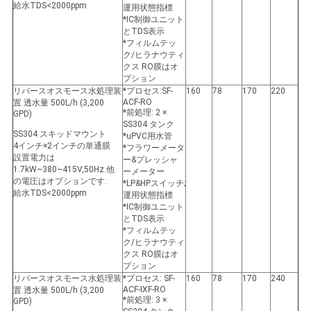
給水TDS<2000ppm
運用状態指標
*IC制御ユニット
とTDS表示
*フィルムテッ
ク/ヒラナウティ
クス RO膜はオ
プション
リバースオスモース水処理装
*プロセス:SF-
160
78
170
220
ACF-RO
置 透水量 500L/h (3,200
*前処理: 2 ×
GPD)
SS304 タンク
SS304 スキッドマウント
*uPVC用水管
4インチ×2インチの単通膜
*フラワーメータ
設置電力は
ー&プレッシャ
1.7kW~380~415V,50Hz.他
ーメーター
の電圧はオプションです.
*LP&HPスイッチ;
給水TDS<2000ppm
運用状態指標
*IC制御ユニット
とTDS表示
*フィルムテッ
ク/ヒラナウティ
クス RO膜はオ
プション
リバースオスモース水処理装
*プロセス: SF-
160
78
170
240
ACF-IXF-RO
置 透水量 500L/h (3,200
*前処理: 3 ×
GPD)