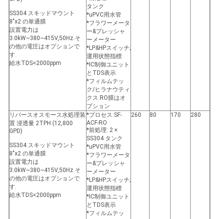
タンク
SS304 スキッドマウント
*uPVC用水管
8"x2 の単通膜
*フラワーメータ
設置電力は
ー&プレッシャ
3.0kW~380~415V,50Hz.そ
ーメーター
の他の電圧はオプションで
*LP&HPスイッチ;
す.
運用状態指標
給水TDS<2000ppm
*IC制御ユニット
とTDS表示
*フィルムテッ
ク/ヒラナウティ
クス RO膜はオ
プション
リバースオスモース水処理装
*プロセス:SF-
260
80
170
280
ACF-RO
置 浸透量 2TPH (12,800
*前処理: 2 ×
GPD)
SS304 タンク
SS304 スキッドマウント
*uPVC用水管
8"x2 の単通膜
*フラワーメータ
設置電力は
ー&プレッシャ
3.0kW~380~415V,50Hz.そ
ーメーター
の他の電圧はオプションで
*LP&HPスイッチ;
す.
運用状態指標
給水TDS<2000ppm
*IC制御ユニット
とTDS表示
*フィルムテッ