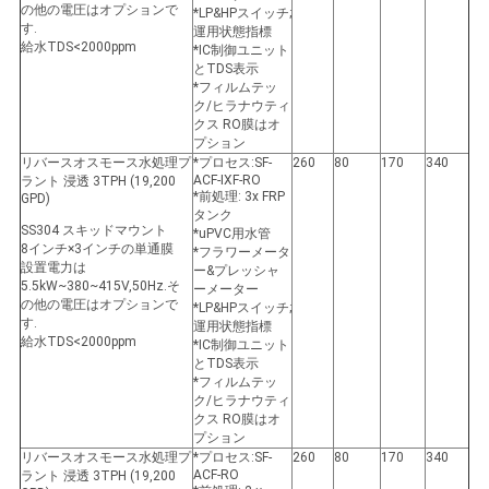
の他の電圧はオプションで
*LP&HPスイッチ;
す.
運用状態指標
給水TDS<2000ppm
*IC制御ユニット
とTDS表示
*フィルムテッ
ク/ヒラナウティ
クス RO膜はオ
プション
リバースオスモース水処理プ
*プロセス:SF-
260
80
170
340
ACF-IXF-RO
ラント 浸透 3TPH (19,200
*前処理: 3x FRP
GPD)
タンク
SS304 スキッドマウント
*uPVC用水管
8インチ×3インチの単通膜
*フラワーメータ
設置電力は
ー&プレッシャ
5.5kW~380~415V,50Hz.そ
ーメーター
の他の電圧はオプションで
*LP&HPスイッチ;
す.
運用状態指標
給水TDS<2000ppm
*IC制御ユニット
とTDS表示
*フィルムテッ
ク/ヒラナウティ
クス RO膜はオ
プション
リバースオスモース水処理プ
*プロセス:SF-
260
80
170
340
ACF-RO
ラント 浸透 3TPH (19,200