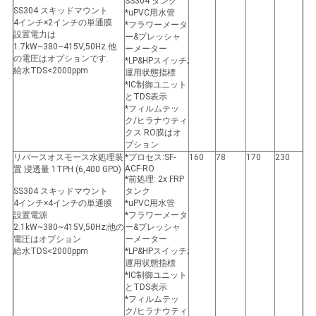
SS304 タンク
SS304 スキッドマウント
*uPVC用水管
4インチ×2インチの単通膜
*フラワーメータ
設置電力は
ー&プレッシャ
1.7kW~380~415V,50Hz.他
ーメーター
の電圧はオプションです.
*LP&HPスイッチ;
給水TDS<2000ppm
運用状態指標
*IC制御ユニット
とTDS表示
*フィルムテッ
ク/ヒラナウティ
クス RO膜はオ
プション
リバースオスモース水処理装
*プロセス:SF-
160
78
170
230
ACF-RO
置 浸透量 1TPH (6,400 GPD)
*前処理: 2x FRP
SS304 スキッドマウント
タンク
4インチ×4インチの単通膜
*uPVC用水管
設置電源
*フラワーメータ
2.1kW~380~415V,50Hz;他の
ー&プレッシャ
電圧はオプション
ーメーター
給水TDS<2000ppm
*LP&HPスイッチ;
運用状態指標
*IC制御ユニット
とTDS表示
*フィルムテッ
ク/ヒラナウティ