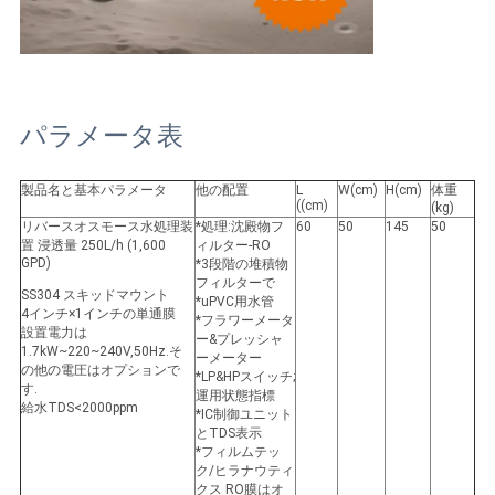
求
し
な
さ
パラメータ表
い
製品名と基本パラメータ
他の配置
L
W
(cm)
H
(cm)
体重
((cm)
(kg)
リバースオスモース水処理装
*処理:沈殿物フ
60
50
145
50
置 浸透量 250L/h (1,600
ィルター-RO
地
GPD)
*3段階の堆積物
フィルターで
図
SS304 スキッドマウント
*uPVC用水管
4インチ×1インチの単通膜
*フラワーメータ
設置電力は
ー&プレッシャ
1.7kW~220~240V,50Hz.そ
ーメーター
PRIVACY
の他の電圧はオプションで
*LP&HPスイッチ;
す.
運用状態指標
POLICY
給水TDS<2000ppm
*IC制御ユニット
とTDS表示
*フィルムテッ
ク/ヒラナウティ
クス RO膜はオ