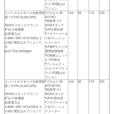
クス RO膜はオ
プション
リバースオスモース水処理装
*プロセス:SF-
160
85
170
235
ACF-RO
置 1.5TPH (9,600 GPD)
*前処理: 2 ×
SS304 スキッドマウント
SS304 タンク
8"x2 の単通膜
*uPVC用水管
設置電力は
*フラワーメータ
3.0kW~380~415V,50Hz.そ
ー&プレッシャ
の他の電圧はオプションで
ーメーター
す.
*LP&HPスイッチ;
給水TDS<2000ppm
運用状態指標
*IC制御ユニット
とTDS表示
*フィルムテッ
ク/ヒラナウティ
クス RO膜はオ
プション
リバースオスモース水処理装
*プロセス:SF-
160
85
170
255
ACF-IXF-RO
置 1.5TPH (9,600 GPD)
*前処理: 3 ×
SS304 スキッドマウント
SS304 タンク
8"x2 の単通膜
*uPVC用水管
設置電力は
*フラワーメータ
3.0kW~380~415V,50Hz.そ
ー&プレッシャ
の他の電圧はオプションで
ーメーター