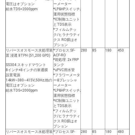
電圧はオプション
ーメーター
給水TDS<2000ppm
*LP&HPスイッチ;
運用状態指標
*IC制御ユニット
とTDS表示
*フィルムテッ
ク/ヒラナウティ
クス RO膜はオ
プション
リバースオスモース水処理装
*プロセス:SF-
280
85
180
450
ACF-RO
置 浸透 8TPH (51,200 GPD)
*前処理: 2x FRP
SS304 スキッドマウント
タンク
8インチ×8インチの単通膜
*uPVC用水管
設置電源
*フラワーメータ
14kW~380~415V,50Hz;他の
ー&プレッシャ
電圧はオプション
ーメーター
給水TDS<2000ppm
*LP&HPスイッチ;
運用状態指標
*IC制御ユニット
とTDS表示
*フィルムテッ
ク/ヒラナウティ
クス RO膜はオ
プション
リバースオスモース水処理装
*プロセス:SF-
280
85
180
480