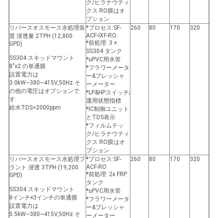
ク/ヒラナウティ
クス RO膜はオ
プション
リバースオスモース水処理装
*プロセス:SF-
260
80
170
320
ACF-IXF-RO
置 浸透量 2TPH (12,800
*前処理: 3 ×
GPD)
SS304 タンク
SS304 スキッドマウント
*uPVC用水管
8"x2 の単通膜
*フラワーメータ
設置電力は
ー&プレッシャ
3.0kW~380~415V,50Hz.そ
ーメーター
の他の電圧はオプションで
*LP&HPスイッチ;
す.
運用状態指標
給水TDS<2000ppm
*IC制御ユニット
とTDS表示
*フィルムテッ
ク/ヒラナウティ
クス RO膜はオ
プション
リバースオスモース水処理プ
*プロセス:SF-
260
80
170
320
ACF-RO
ラント 浸透 3TPH (19,200
*前処理: 2x FRP
GPD)
タンク
SS304 スキッドマウント
*uPVC用水管
8インチ×3インチの単通膜
*フラワーメータ
設置電力は
ー&プレッシャ
5.5kW~380~415V,50Hz.そ
ーメーター