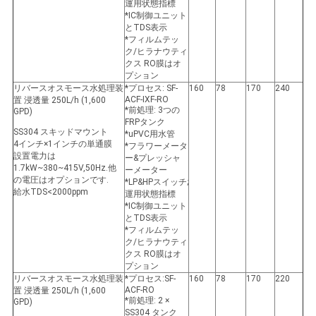
運用状態指標
*IC制御ユニット
とTDS表示
*フィルムテッ
ク/ヒラナウティ
クス RO膜はオ
プション
リバースオスモース水処理装
*プロセス: SF-
160
78
170
240
ACF-IXF-RO
置 浸透量 250L/h (1,600
*前処理: 3つの
GPD)
FRPタンク
SS304 スキッドマウント
*uPVC用水管
4インチ×1インチの単通膜
*フラワーメータ
設置電力は
ー&プレッシャ
1.7kW~380~415V,50Hz.他
ーメーター
の電圧はオプションです.
*LP&HPスイッチ;
給水TDS<2000ppm
運用状態指標
*IC制御ユニット
とTDS表示
*フィルムテッ
ク/ヒラナウティ
クス RO膜はオ
プション
リバースオスモース水処理装
*プロセス:SF-
160
78
170
220
ACF-RO
置 浸透量 250L/h (1,600
*前処理: 2 ×
GPD)
SS304 タンク