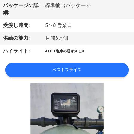
達
パッケージの詳
標準輸出パッケージ
に
細:
つ
受渡し時間:
5〜8 営業日
い
供給の能力:
月間6万個
て
ハイライト:
4TPH 塩水の逆オスモス
工
ベストプライス
場
旅
行
品