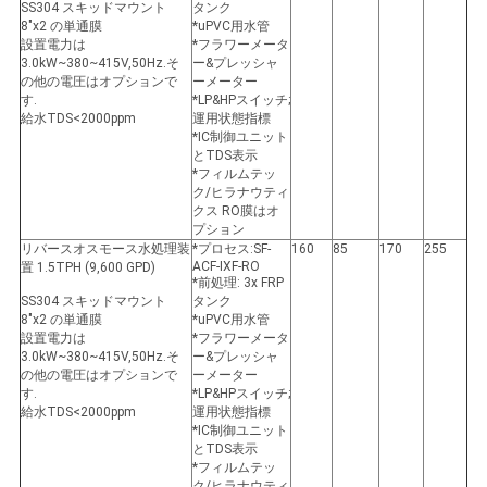
SS304 スキッドマウント
タンク
8"x2 の単通膜
*uPVC用水管
設置電力は
*フラワーメータ
3.0kW~380~415V,50Hz.そ
ー&プレッシャ
の他の電圧はオプションで
ーメーター
す.
*LP&HPスイッチ;
給水TDS<2000ppm
運用状態指標
*IC制御ユニット
とTDS表示
*フィルムテッ
ク/ヒラナウティ
クス RO膜はオ
プション
リバースオスモース水処理装
*プロセス:SF-
160
85
170
255
ACF-IXF-RO
置 1.5TPH (9,600 GPD)
*前処理: 3x FRP
SS304 スキッドマウント
タンク
8"x2 の単通膜
*uPVC用水管
設置電力は
*フラワーメータ
3.0kW~380~415V,50Hz.そ
ー&プレッシャ
の他の電圧はオプションで
ーメーター
す.
*LP&HPスイッチ;
給水TDS<2000ppm
運用状態指標
*IC制御ユニット
とTDS表示
*フィルムテッ
ク/ヒラナウティ