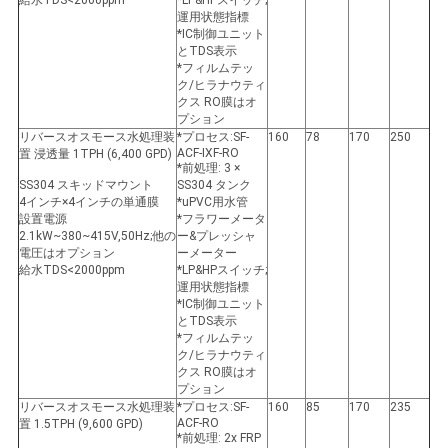
運用状態指標
*IC制御ユニット
とTDS表示
*フィルムテッ
ク/ヒラナウティ
クス RO膜はオ
プション
リバースオスモース水処理装
*プロセス:SF-
160
78
170
250
ACF-IXF-RO
置 浸透量 1TPH (6,400 GPD)
*前処理: 3 ×
SS304 スキッドマウント
SS304 タンク
4インチ×4インチの単通膜
*uPVC用水管
設置電源
*フラワーメータ
2.1kW~380~415V,50Hz;他の
ー&プレッシャ
電圧はオプション
ーメーター
給水TDS<2000ppm
*LP&HPスイッチ;
運用状態指標
*IC制御ユニット
とTDS表示
*フィルムテッ
ク/ヒラナウティ
クス RO膜はオ
プション
リバースオスモース水処理装
*プロセス:SF-
160
85
170
235
ACF-RO
置 1.5TPH (9,600 GPD)
*前処理: 2x FRP