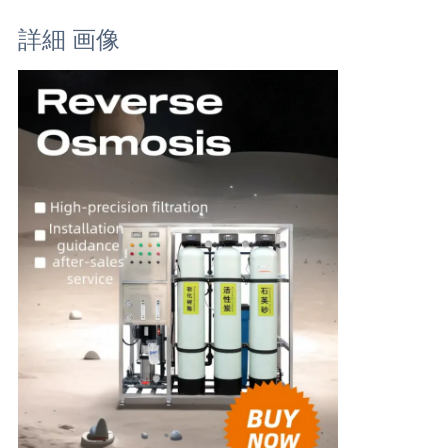
い
詳細 画像
ニ
ュ
ー
ス
引
用
を
要