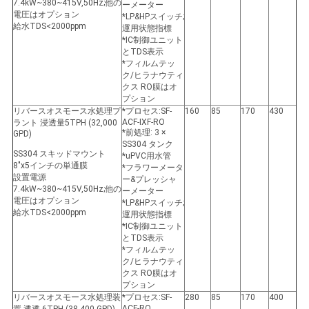
7.4kW~380~415V,50Hz;他の
ーメーター
電圧はオプション
*LP&HPスイッチ;
給水TDS<2000ppm
運用状態指標
*IC制御ユニット
とTDS表示
*フィルムテッ
ク/ヒラナウティ
クス RO膜はオ
プション
リバースオスモース水処理プ
*プロセス:SF-
160
85
170
430
ACF-IXF-RO
ラント 浸透量5TPH (32,000
*前処理: 3 ×
GPD)
SS304 タンク
SS304 スキッドマウント
*uPVC用水管
8"x5インチの単通膜
*フラワーメータ
設置電源
ー&プレッシャ
7.4kW~380~415V,50Hz;他の
ーメーター
電圧はオプション
*LP&HPスイッチ;
給水TDS<2000ppm
運用状態指標
*IC制御ユニット
とTDS表示
*フィルムテッ
ク/ヒラナウティ
クス RO膜はオ
プション
リバースオスモース水処理装
*プロセス:SF-
280
85
170
400
ACF-RO
置 透透 6TPH (38,400 GPD)