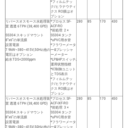
*フィルムテッ
ク/ヒラナウティ
クス RO膜はオ
プション
リバースオスモース水処理装
*プロセス:SF-
280
85
170
430
ACF-RO
置 透透 6TPH (38,400 GPD)
*前処理: 2 ×
SS304 スキッドマウント
SS304 タンク
8"x6"の単流膜
*uPVC用水管
設置電源
*フラワーメータ
7.9kW~380~415V,50Hz;他の
ー&プレッシャ
電圧はオプション
ーメーター
給水TDS<2000ppm
*LP&HPスイッチ;
運用状態指標
*IC制御ユニット
とTDS表示
*フィルムテッ
ク/ヒラナウティ
クス RO膜はオ
プション
リバースオスモース水処理装
*プロセス:SF-
280
85
170
450
ACF-IXF-RO
置 透透 6TPH (38,400 GPD)
*前処理: 3 ×
SS304 スキッドマウント
SS304 タンク
8"x6"の単流膜
*uPVC用水管
設置電源
*フラワーメータ
7.9kW~380~415V,50Hz;他の
ー&プレッシャ