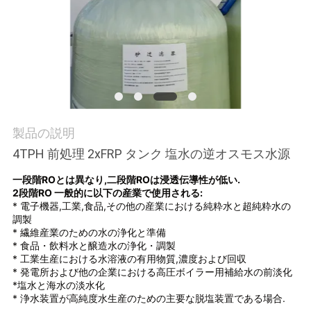
質
管
理
私
製品の説明
達
4TPH 前処理 2xFRP タンク 塩水の逆オスモス水源
に
一段階ROとは異なり,二段階ROは浸透伝導性が低い.
連
2段階RO 一般的に以下の産業で使用される:
* 電子機器,工業,食品,その他の産業における純粋水と超純粋水の
絡
調製
* 繊維産業のための水の浄化と準備
し
* 食品・飲料水と醸造水の浄化・調製
* 工業生産における水溶液の有用物質,濃度および回収
* 発電所および他の企業における高圧ボイラー用補給水の前淡化
な
*塩水と海水の淡水化
* 浄水装置が高純度水生産のための主要な脱塩装置である場合.
さ