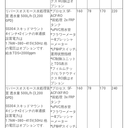
クス RO膜はオ
プション
リバースオスモース水処理装
*プロセス:SF-
160
78
170
220
ACF-RO
置 透水量 500L/h (3,200
*前処理: 2x FRP
GPD)
タンク
SS304 スキッドマウント
*uPVC用水管
4インチ×2インチの単通膜
*フラワーメータ
設置電力は
ー&プレッシャ
1.7kW~380~415V,50Hz.他
ーメーター
の電圧はオプションです.
*LP&HPスイッチ;
給水TDS<2000ppm
運用状態指標
*IC制御ユニット
とTDS表示
*フィルムテッ
ク/ヒラナウティ
クス RO膜はオ
プション
リバースオスモース水処理装
*プロセス: SF-
160
78
170
240
ACF-IXF-RO
置 透水量 500L/h (3,200
*前処理: 3x FRP
GPD)
タンク
SS304 スキッドマウント
*uPVC用水管
4インチ×2インチの単通膜
*フラワーメータ
設置電力は
ー&プレッシャ
1.7kW~380~415V,50Hz.他
ーメーター
の電圧はオプションです.
*LP&HPスイッチ;