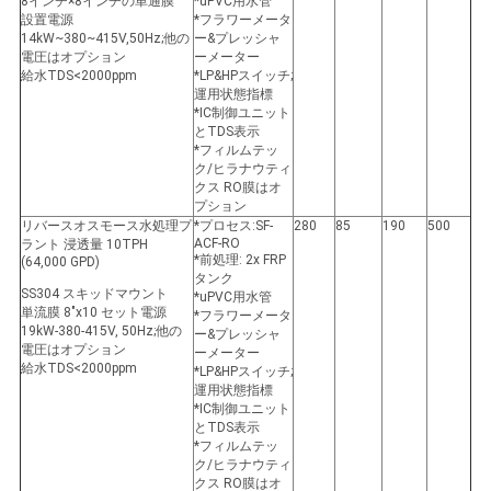
8インチ×8インチの単通膜
*uPVC用水管
設置電源
*フラワーメータ
14kW~380~415V,50Hz;他の
ー&プレッシャ
電圧はオプション
ーメーター
給水TDS<2000ppm
*LP&HPスイッチ;
運用状態指標
*IC制御ユニット
とTDS表示
*フィルムテッ
ク/ヒラナウティ
クス RO膜はオ
プション
リバースオスモース水処理プ
*プロセス:SF-
280
85
190
500
ACF-RO
ラント 浸透量 10TPH
*前処理: 2x FRP
(64,000 GPD)
タンク
SS304 スキッドマウント
*uPVC用水管
単流膜 8"x10 セット電源
*フラワーメータ
19kW-380-415V, 50Hz;他の
ー&プレッシャ
電圧はオプション
ーメーター
給水TDS<2000ppm
*LP&HPスイッチ;
運用状態指標
*IC制御ユニット
とTDS表示
*フィルムテッ
ク/ヒラナウティ
クス RO膜はオ