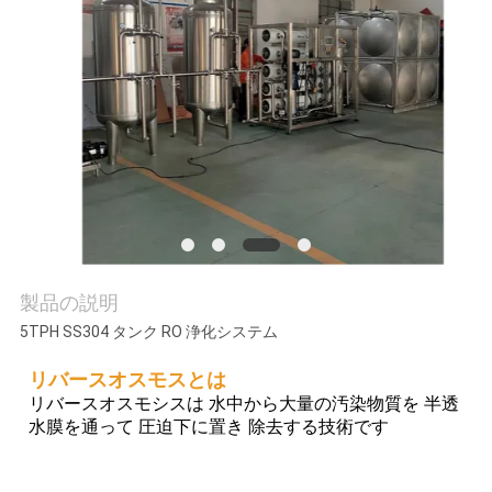
質
管
理
私
達
に
連
製品の説明
5TPH SS304 タンク RO 浄化システム
絡
リバースオスモスとは
し
リバースオスモシスは 水中から大量の汚染物質を 半透
水膜を通って 圧迫下に置き 除去する技術です
な
さ