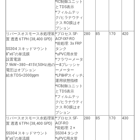
*IC制御ユニット
とTDS表示
*フィルムテッ
ク/ヒラナウティ
クス RO膜はオ
プション
リバースオスモース水処理装
*プロセス:SF-
280
85
170
420
ACF-IXF-RO
置 透透 6TPH (38,400 GPD)
*前処理: 3x FRP
SS304 スキッドマウント
タンク
8"x6"の単流膜
*uPVC用水管
設置電源
*フラワーメータ
7.9kW~380~415V,50Hz;他の
ー&プレッシャ
電圧はオプション
ーメーター
給水TDS<2000ppm
*LP&HPスイッチ;
運用状態指標
*IC制御ユニット
とTDS表示
*フィルムテッ
ク/ヒラナウティ
クス RO膜はオ
プション
リバースオスモース水処理装
*プロセス:SF-
280
85
170
430
ACF-RO
置 透透 6TPH (38,400 GPD)
*前処理: 2 ×
SS304 スキッドマウント
SS304 タンク
8"x6"の単流膜
*uPVC用水管