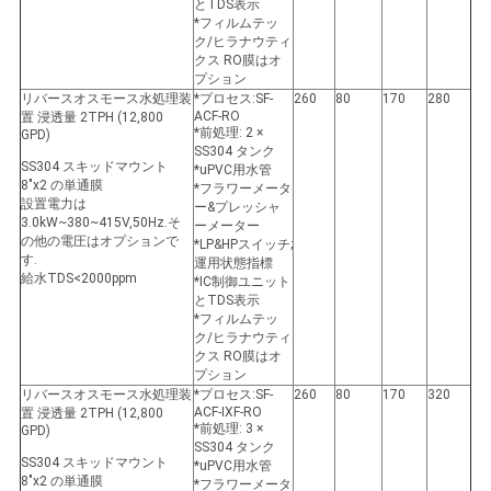
とTDS表示
*フィルムテッ
ク/ヒラナウティ
クス RO膜はオ
プション
リバースオスモース水処理装
*プロセス:SF-
260
80
170
280
ACF-RO
置 浸透量 2TPH (12,800
*前処理: 2 ×
GPD)
SS304 タンク
SS304 スキッドマウント
*uPVC用水管
8"x2 の単通膜
*フラワーメータ
設置電力は
ー&プレッシャ
3.0kW~380~415V,50Hz.そ
ーメーター
の他の電圧はオプションで
*LP&HPスイッチ;
す.
運用状態指標
給水TDS<2000ppm
*IC制御ユニット
とTDS表示
*フィルムテッ
ク/ヒラナウティ
クス RO膜はオ
プション
リバースオスモース水処理装
*プロセス:SF-
260
80
170
320
ACF-IXF-RO
置 浸透量 2TPH (12,800
*前処理: 3 ×
GPD)
SS304 タンク
SS304 スキッドマウント
*uPVC用水管
8"x2 の単通膜
*フラワーメータ