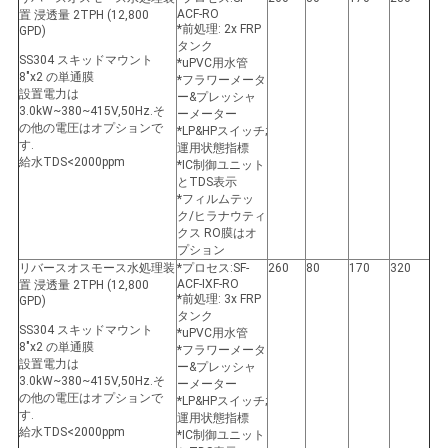
ACF-RO
置 浸透量 2TPH (12,800
*前処理: 2x FRP
GPD)
タンク
SS304 スキッドマウント
*uPVC用水管
8"x2 の単通膜
*フラワーメータ
設置電力は
ー&プレッシャ
3.0kW~380~415V,50Hz.そ
ーメーター
の他の電圧はオプションで
*LP&HPスイッチ;
す.
運用状態指標
給水TDS<2000ppm
*IC制御ユニット
とTDS表示
*フィルムテッ
ク/ヒラナウティ
クス RO膜はオ
プション
リバースオスモース水処理装
*プロセス:SF-
260
80
170
320
ACF-IXF-RO
置 浸透量 2TPH (12,800
*前処理: 3x FRP
GPD)
タンク
SS304 スキッドマウント
*uPVC用水管
8"x2 の単通膜
*フラワーメータ
設置電力は
ー&プレッシャ
3.0kW~380~415V,50Hz.そ
ーメーター
の他の電圧はオプションで
*LP&HPスイッチ;
す.
運用状態指標
給水TDS<2000ppm
*IC制御ユニット