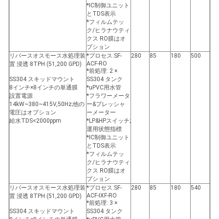
*IC制御ユニット
とTDS表示
*フィルムテッ
ク/ヒラナウティ
クス RO膜はオ
プション
リバースオスモース水処理装
*プロセス:SF-
280
85
180
500
ACF-RO
置 浸透 8TPH (51,200 GPD)
*前処理: 2 ×
SS304 スキッドマウント
SS304 タンク
8インチ×8インチの単通膜
*uPVC用水管
設置電源
*フラワーメータ
14kW~380~415V,50Hz;他の
ー&プレッシャ
電圧はオプション
ーメーター
給水TDS<2000ppm
*LP&HPスイッチ;
運用状態指標
*IC制御ユニット
とTDS表示
*フィルムテッ
ク/ヒラナウティ
クス RO膜はオ
プション
リバースオスモース水処理装
*プロセス:SF-
280
85
180
540
ACF-IXF-RO
置 浸透 8TPH (51,200 GPD)
*前処理: 3 ×
SS304 スキッドマウント
SS304 タンク