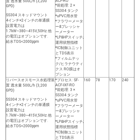
ACF-RO
置 透水量 500L/h (3,200
*前処理: 2 ×
GPD)
SS304 タンク
SS304 スキッドマウント
*uPVC用水管
4インチ×2インチの単通膜
*フラワーメータ
設置電力は
ー&プレッシャ
1.7kW~380~415V,50Hz.他
ーメーター
の電圧はオプションです.
*LP&HPスイッチ;
給水TDS<2000ppm
運用状態指標
*IC制御ユニット
とTDS表示
*フィルムテッ
ク/ヒラナウティ
クス RO膜はオ
プション
リバースオスモース水処理装
*プロセス: SF-
160
78
170
240
ACF-IXF-RO
置 透水量 500L/h (3,200
*前処理: 3 ×
GPD)
SS304 タンク
SS304 スキッドマウント
*uPVC用水管
4インチ×2インチの単通膜
*フラワーメータ
設置電力は
ー&プレッシャ
1.7kW~380~415V,50Hz.他
ーメーター
の電圧はオプションです.
*LP&HPスイッチ;
給水TDS<2000ppm
運用状態指標
*IC制御ユニット
とTDS表示