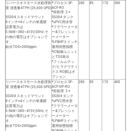
リバースオスモース水処理装
*プロセス:SF-
280
85
170
380
ACF-RO
置 浸透量4TPH (25,600 GPD)
*前処理: 2 ×
SS304 スキッドマウント
SS304 タンク
8インチ×4インチの単通膜
*uPVC用水管
設置電力は
*フラワーメータ
5.5kW~380~415V,50Hz.そ
ー&プレッシャ
の他の電圧はオプションで
ーメーター
す.
*LP&HPスイッチ;
給水TDS<2000ppm
運用状態指標
*IC制御ユニット
とTDS表示
*フィルムテッ
ク/ヒラナウティ
クス RO膜はオ
プション
リバースオスモース水処理装
*プロセス:SF-
280
85
170
400
ACF-IXF-RO
置 浸透量4TPH (25,600 GPD)
*前処理: 3 ×
SS304 スキッドマウント
SS304 タンク
8インチ×4インチの単通膜
*uPVC用水管
設置電力は
*フラワーメータ
5.5kW~380~415V,50Hz.そ
ー&プレッシャ
の他の電圧はオプションで
ーメーター
す.
*LP&HPスイッチ;
給水TDS<2000ppm
運用状態指標
*IC制御ユニット