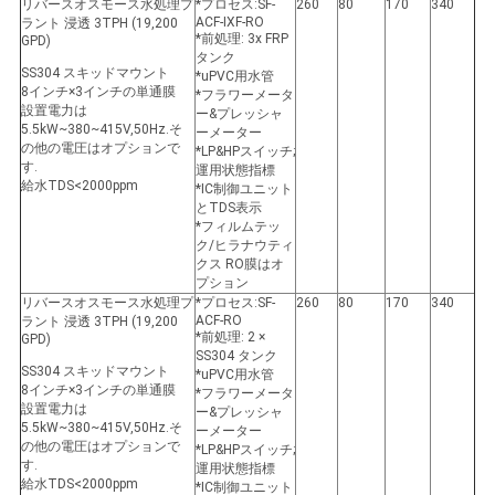
リバースオスモース水処理プ
*プロセス:SF-
260
80
170
340
ACF-IXF-RO
ラント 浸透 3TPH (19,200
*前処理: 3x FRP
GPD)
タンク
SS304 スキッドマウント
*uPVC用水管
8インチ×3インチの単通膜
*フラワーメータ
設置電力は
ー&プレッシャ
5.5kW~380~415V,50Hz.そ
ーメーター
の他の電圧はオプションで
*LP&HPスイッチ;
す.
運用状態指標
給水TDS<2000ppm
*IC制御ユニット
とTDS表示
*フィルムテッ
ク/ヒラナウティ
クス RO膜はオ
プション
リバースオスモース水処理プ
*プロセス:SF-
260
80
170
340
ACF-RO
ラント 浸透 3TPH (19,200
*前処理: 2 ×
GPD)
SS304 タンク
SS304 スキッドマウント
*uPVC用水管
8インチ×3インチの単通膜
*フラワーメータ
設置電力は
ー&プレッシャ
5.5kW~380~415V,50Hz.そ
ーメーター
の他の電圧はオプションで
*LP&HPスイッチ;
す.
運用状態指標
給水TDS<2000ppm
*IC制御ユニット