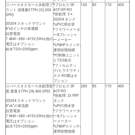
リバースオスモース水処理プ
*プロセス:SF-
160
85
170
430
ACF-IXF-RO
ラント 浸透量5TPH (32,000
*前処理: 3 ×
GPD)
SS304 タンク
SS304 スキッドマウント
*uPVC用水管
8"x5インチの単通膜
*フラワーメータ
設置電源
ー&プレッシャ
7.4kW~380~415V,50Hz;他の
ーメーター
電圧はオプション
*LP&HPスイッチ;
給水TDS<2000ppm
運用状態指標
*IC制御ユニット
とTDS表示
*フィルムテッ
ク/ヒラナウティ
クス RO膜はオ
プション
リバースオスモース水処理装
*プロセス:SF-
280
85
170
400
ACF-RO
置 透透 6TPH (38,400 GPD)
*前処理: 2x FRP
SS304 スキッドマウント
タンク
8"x6"の単流膜
*uPVC用水管
設置電源
*フラワーメータ
7.9kW~380~415V,50Hz;他の
ー&プレッシャ
電圧はオプション
ーメーター
給水TDS<2000ppm
*LP&HPスイッチ;
運用状態指標