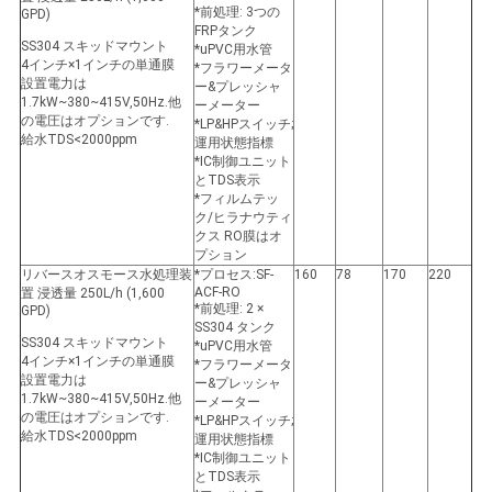
*前処理: 3つの
GPD)
FRPタンク
SS304 スキッドマウント
*uPVC用水管
4インチ×1インチの単通膜
*フラワーメータ
設置電力は
ー&プレッシャ
1.7kW~380~415V,50Hz.他
ーメーター
の電圧はオプションです.
*LP&HPスイッチ;
給水TDS<2000ppm
運用状態指標
*IC制御ユニット
とTDS表示
*フィルムテッ
ク/ヒラナウティ
クス RO膜はオ
プション
リバースオスモース水処理装
*プロセス:SF-
160
78
170
220
ACF-RO
置 浸透量 250L/h (1,600
*前処理: 2 ×
GPD)
SS304 タンク
SS304 スキッドマウント
*uPVC用水管
4インチ×1インチの単通膜
*フラワーメータ
設置電力は
ー&プレッシャ
1.7kW~380~415V,50Hz.他
ーメーター
の電圧はオプションです.
*LP&HPスイッチ;
給水TDS<2000ppm
運用状態指標
*IC制御ユニット
とTDS表示