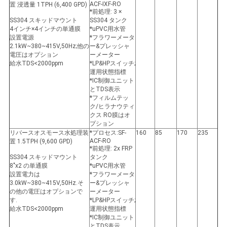
ACF-IXF-RO
置 浸透量 1TPH (6,400 GPD)
*前処理: 3 ×
SS304 スキッドマウント
SS304 タンク
4インチ×4インチの単通膜
*uPVC用水管
設置電源
*フラワーメータ
2.1kW~380~415V,50Hz;他の
ー&プレッシャ
電圧はオプション
ーメーター
給水TDS<2000ppm
*LP&HPスイッチ;
運用状態指標
*IC制御ユニット
とTDS表示
*フィルムテッ
ク/ヒラナウティ
クス RO膜はオ
プション
リバースオスモース水処理装
*プロセス:SF-
160
85
170
235
ACF-RO
置 1.5TPH (9,600 GPD)
*前処理: 2x FRP
SS304 スキッドマウント
タンク
8"x2 の単通膜
*uPVC用水管
設置電力は
*フラワーメータ
3.0kW~380~415V,50Hz.そ
ー&プレッシャ
の他の電圧はオプションで
ーメーター
す.
*LP&HPスイッチ;
給水TDS<2000ppm
運用状態指標
*IC制御ユニット
とTDS表示