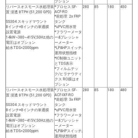
プション
リバースオスモース水処理装
*プロセス:SF-
280
85
180
450
ACF-RO
置 浸透 8TPH (51,200 GPD)
*前処理: 2x FRP
SS304 スキッドマウント
タンク
8インチ×8インチの単通膜
*uPVC用水管
設置電源
*フラワーメータ
14kW~380~415V,50Hz;他の
ー&プレッシャ
電圧はオプション
ーメーター
給水TDS<2000ppm
*LP&HPスイッチ;
運用状態指標
*IC制御ユニット
とTDS表示
*フィルムテッ
ク/ヒラナウティ
クス RO膜はオ
プション
リバースオスモース水処理装
*プロセス:SF-
280
85
180
480
ACF-IXF-RO
置 浸透 8TPH (51,200 GPD)
*前処理: 3x FRP
SS304 スキッドマウント
タンク
8インチ×8インチの単通膜
*uPVC用水管
設置電源
*フラワーメータ
14kW~380~415V,50Hz;他の
ー&プレッシャ
電圧はオプション
ーメーター
給水TDS<2000ppm
*LP&HPスイッチ;
運用状態指標