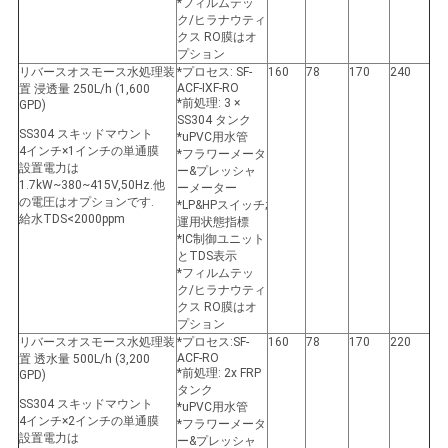
*フィルムテッ
ク/ヒラナウティ
クス RO膜はオ
プション
リバースオスモース水処理装
*プロセス: SF-
160
78
170
240
ACF-IXF-RO
置 浸透量 250L/h (1,600
*前処理: 3 ×
GPD)
SS304 タンク
SS304 スキッドマウント
*uPVC用水管
4インチ×1インチの単通膜
*フラワーメータ
設置電力は
ー&プレッシャ
1.7kW~380~415V,50Hz.他
ーメーター
の電圧はオプションです.
*LP&HPスイッチ;
給水TDS<2000ppm
運用状態指標
*IC制御ユニット
とTDS表示
*フィルムテッ
ク/ヒラナウティ
クス RO膜はオ
プション
リバースオスモース水処理装
*プロセス:SF-
160
78
170
220
ACF-RO
置 透水量 500L/h (3,200
*前処理: 2x FRP
GPD)
タンク
SS304 スキッドマウント
*uPVC用水管
4インチ×2インチの単通膜
*フラワーメータ
設置電力は
ー&プレッシャ