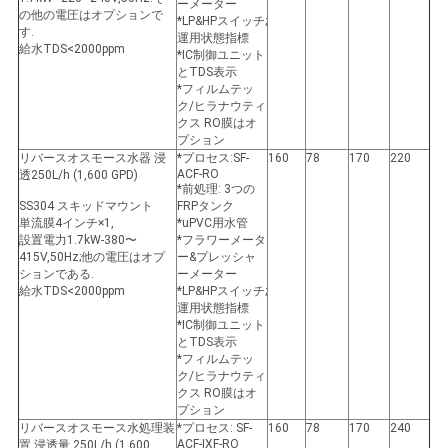
ーメーター
の他の電圧はオプションで
*LP&HPスイッチ;
す.
運用状態指標
給水TDS<2000ppm
*IC制御ユニット
とTDS表示
*フィルムテッ
ク/ヒラナウティ
クス RO膜はオ
プション
リバースオスモース水器 浸
*プロセス:SF-
160
78
170
220
ACF-RO
透
250L/h (1,600 GPD)
*前処理: 3つの
SS304 スキッドマウント
FRPタンク
単流膜
4インチ×1
,
*uPVC用水管
設置電力
1.7kW
-380〜
*フラワーメータ
415V,50Hz;他の電圧はオプ
ー&プレッシャ
ションである.
ーメーター
給水TDS<2000ppm
*LP&HPスイッチ;
運用状態指標
*IC制御ユニット
とTDS表示
*フィルムテッ
ク/ヒラナウティ
クス RO膜はオ
プション
リバースオスモース水処理装
*プロセス: SF-
160
78
170
240
ACF-IXF-RO
置 浸透量 250L/h (1,600