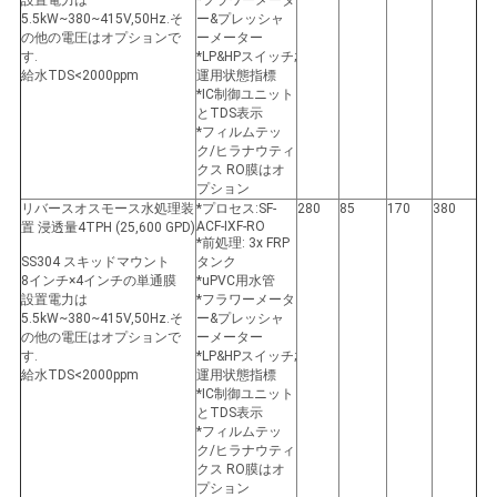
設置電力は
*フラワーメータ
5.5kW~380~415V,50Hz.そ
ー&プレッシャ
の他の電圧はオプションで
ーメーター
す.
*LP&HPスイッチ;
給水TDS<2000ppm
運用状態指標
*IC制御ユニット
とTDS表示
*フィルムテッ
ク/ヒラナウティ
クス RO膜はオ
プション
リバースオスモース水処理装
*プロセス:SF-
280
85
170
380
ACF-IXF-RO
置 浸透量4TPH (25,600 GPD)
*前処理: 3x FRP
SS304 スキッドマウント
タンク
8インチ×4インチの単通膜
*uPVC用水管
設置電力は
*フラワーメータ
5.5kW~380~415V,50Hz.そ
ー&プレッシャ
の他の電圧はオプションで
ーメーター
す.
*LP&HPスイッチ;
給水TDS<2000ppm
運用状態指標
*IC制御ユニット
とTDS表示
*フィルムテッ
ク/ヒラナウティ
クス RO膜はオ
プション