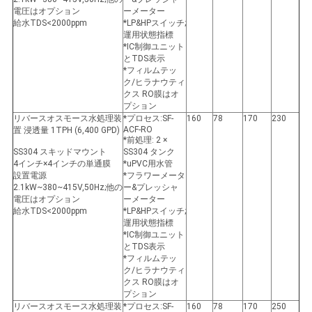
電圧はオプション
ーメーター
給水TDS<2000ppm
*LP&HPスイッチ;
運用状態指標
*IC制御ユニット
とTDS表示
*フィルムテッ
ク/ヒラナウティ
クス RO膜はオ
プション
リバースオスモース水処理装
*プロセス:SF-
160
78
170
230
ACF-RO
置 浸透量 1TPH (6,400 GPD)
*前処理: 2 ×
SS304 スキッドマウント
SS304 タンク
4インチ×4インチの単通膜
*uPVC用水管
設置電源
*フラワーメータ
2.1kW~380~415V,50Hz;他の
ー&プレッシャ
電圧はオプション
ーメーター
給水TDS<2000ppm
*LP&HPスイッチ;
運用状態指標
*IC制御ユニット
とTDS表示
*フィルムテッ
ク/ヒラナウティ
クス RO膜はオ
プション
リバースオスモース水処理装
*プロセス:SF-
160
78
170
250