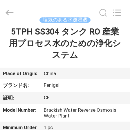
©
2021
-
2026
Wuxi
塩気のある水逆浸透
Fenigal
Science
5TPH SS304 タンク RO 産業
家
&
Technology
Co.,
用プロセス水のための浄化シ
Ltd..
All
Rights
プ
ステム
Reserved.
ロ
ダ
Place of Origin:
China
ク
Fenigal
ブランド名:
ト
CE
証明:
Model Number:
Brackish Water Reverse Osmosis
Water Plant
私
Minimum Order
1 pc