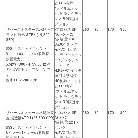
とTDS表示
*フィルムテッ
ク/ヒラナウティ
クス RO膜はオ
プション
リバースオスモース水処理プ
*プロセス:SF-
260
80
170
360
ACF-IXF-RO
ラント 浸透 3TPH (19,200
*前処理: 3 ×
GPD)
SS304 タンク
SS304 スキッドマウント
*uPVC用水管
8インチ×3インチの単通膜
*フラワーメータ
設置電力は
ー&プレッシャ
5.5kW~380~415V,50Hz.そ
ーメーター
の他の電圧はオプションで
*LP&HPスイッチ;
す.
運用状態指標
給水TDS<2000ppm
*IC制御ユニット
とTDS表示
*フィルムテッ
ク/ヒラナウティ
クス RO膜はオ
プション
リバースオスモース水処理装
*プロセス:SF-
280
85
170
360
ACF-RO
置 浸透量4TPH (25,600 GPD)
*前処理: 2x FRP
SS304 スキッドマウント
タンク
8インチ×4インチの単通膜
*uPVC用水管