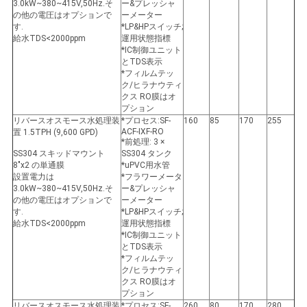
3.0kW~380~415V,50Hz.そ
ー&プレッシャ
の他の電圧はオプションで
ーメーター
す.
*LP&HPスイッチ;
給水TDS<2000ppm
運用状態指標
*IC制御ユニット
とTDS表示
*フィルムテッ
ク/ヒラナウティ
クス RO膜はオ
プション
リバースオスモース水処理装
*プロセス:SF-
160
85
170
255
ACF-IXF-RO
置 1.5TPH (9,600 GPD)
*前処理: 3 ×
SS304 スキッドマウント
SS304 タンク
8"x2 の単通膜
*uPVC用水管
設置電力は
*フラワーメータ
3.0kW~380~415V,50Hz.そ
ー&プレッシャ
の他の電圧はオプションで
ーメーター
す.
*LP&HPスイッチ;
給水TDS<2000ppm
運用状態指標
*IC制御ユニット
とTDS表示
*フィルムテッ
ク/ヒラナウティ
クス RO膜はオ
プション
リバースオスモース水処理装
*プロセス:SF-
260
80
170
280