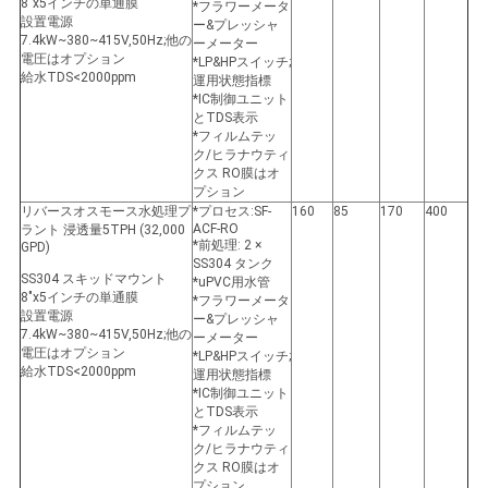
8"x5インチの単通膜
*フラワーメータ
設置電源
ー&プレッシャ
7.4kW~380~415V,50Hz;他の
ーメーター
電圧はオプション
*LP&HPスイッチ;
給水TDS<2000ppm
運用状態指標
*IC制御ユニット
とTDS表示
*フィルムテッ
ク/ヒラナウティ
クス RO膜はオ
プション
リバースオスモース水処理プ
*プロセス:SF-
160
85
170
400
ACF-RO
ラント 浸透量5TPH (32,000
*前処理: 2 ×
GPD)
SS304 タンク
SS304 スキッドマウント
*uPVC用水管
8"x5インチの単通膜
*フラワーメータ
設置電源
ー&プレッシャ
7.4kW~380~415V,50Hz;他の
ーメーター
電圧はオプション
*LP&HPスイッチ;
給水TDS<2000ppm
運用状態指標
*IC制御ユニット
とTDS表示
*フィルムテッ
ク/ヒラナウティ
クス RO膜はオ
プション