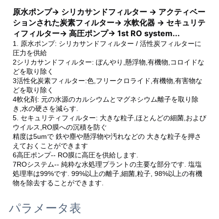
原水ポンプ→ シリカサンドフィルター → アクティベー
い
ションされた炭素フィルター→ 水軟化器 → セキュリテ
ィフィルター→ 高圧ポンプ→ 1st RO system...
1. 原水ポンプ: シリカサンドフィルター / 活性炭フィルターに
ニ
圧力を供給
2シリカサンドフィルター: ぼんやり,懸浮物,有機物,コロイドな
ュ
どを取り除く
3活性化炭素フィルター:色,フリークロライド,有機物,有害物な
ー
どを取り除く
4軟化剤: 元の水源のカルシウムとマグネシウム離子を取り除
ス
き,水の硬さを減らす.
5. セキュリティフィルター: 大きな粒子,ほとんどの細菌,および
ウイルス,RO膜への沉積を防ぐ
精度は5umで 鉄や塵や懸浮物や汚れなどの 大きな粒子を押さ
引
えておくことができます
6高圧ポンプ-- RO膜に高圧を供給します.
用
7ROシステム-- 純粋な水処理プラントの主要な部分です. 塩塩
処理率は99%です. 99%以上の離子,細菌,粒子, 98%以上の有機
を
物を除去することができます.
要
パラメータ表