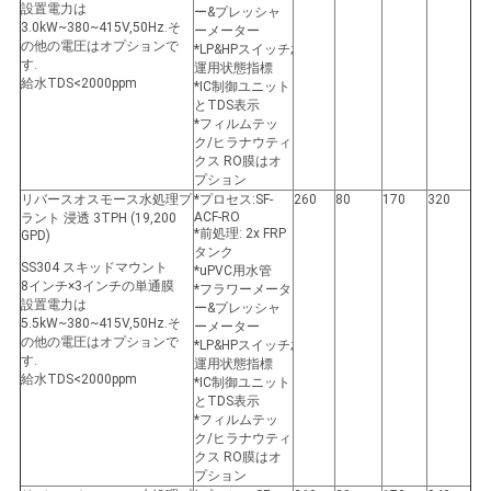
設置電力は
ー&プレッシャ
3.0kW~380~415V,50Hz.そ
ーメーター
の他の電圧はオプションで
*LP&HPスイッチ;
す.
運用状態指標
給水TDS<2000ppm
*IC制御ユニット
とTDS表示
*フィルムテッ
ク/ヒラナウティ
クス RO膜はオ
プション
リバースオスモース水処理プ
*プロセス:SF-
260
80
170
320
ACF-RO
ラント 浸透 3TPH (19,200
*前処理: 2x FRP
GPD)
タンク
SS304 スキッドマウント
*uPVC用水管
8インチ×3インチの単通膜
*フラワーメータ
設置電力は
ー&プレッシャ
5.5kW~380~415V,50Hz.そ
ーメーター
の他の電圧はオプションで
*LP&HPスイッチ;
す.
運用状態指標
給水TDS<2000ppm
*IC制御ユニット
とTDS表示
*フィルムテッ
ク/ヒラナウティ
クス RO膜はオ
プション