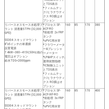
とTDS表示
*フィルムテッ
ク/ヒラナウティ
クス RO膜はオ
プション
リバースオスモース水処理プ
*プロセス:SF-
160
85
170
380
ACF-RO
ラント 浸透量5TPH (32,000
*前処理: 2x FRP
GPD)
タンク
SS304 スキッドマウント
*uPVC用水管
8"x5インチの単通膜
*フラワーメータ
設置電源
ー&プレッシャ
7.4kW~380~415V,50Hz;他の
ーメーター
電圧はオプション
*LP&HPスイッチ;
給水TDS<2000ppm
運用状態指標
*IC制御ユニット
とTDS表示
*フィルムテッ
ク/ヒラナウティ
クス RO膜はオ
プション
リバースオスモース水処理プ
*プロセス:SF-
160
85
170
400
ACF-IXF-RO
ラント 浸透量5TPH (32,000
*前処理: 3x FRP
GPD)
タンク
SS304 スキッドマウント
*uPVC用水管