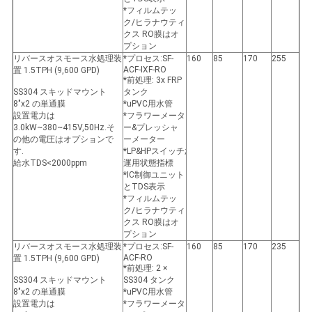
*フィルムテッ
ク/ヒラナウティ
クス RO膜はオ
プション
リバースオスモース水処理装
*プロセス:SF-
160
85
170
255
ACF-IXF-RO
置 1.5TPH (9,600 GPD)
*前処理: 3x FRP
SS304 スキッドマウント
タンク
8"x2 の単通膜
*uPVC用水管
設置電力は
*フラワーメータ
3.0kW~380~415V,50Hz.そ
ー&プレッシャ
の他の電圧はオプションで
ーメーター
す.
*LP&HPスイッチ;
給水TDS<2000ppm
運用状態指標
*IC制御ユニット
とTDS表示
*フィルムテッ
ク/ヒラナウティ
クス RO膜はオ
プション
リバースオスモース水処理装
*プロセス:SF-
160
85
170
235
ACF-RO
置 1.5TPH (9,600 GPD)
*前処理: 2 ×
SS304 スキッドマウント
SS304 タンク
8"x2 の単通膜
*uPVC用水管
設置電力は
*フラワーメータ