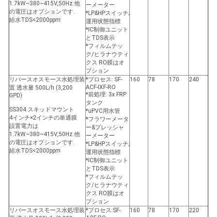
1.7kW~380~415V,50Hz.他
ーメーター
の電圧はオプションです.
*LP&HPスイッチ;
給水TDS<2000ppm
運用状態指標
*IC制御ユニット
とTDS表示
*フィルムテッ
ク/ヒラナウティ
クス RO膜はオ
プション
リバースオスモース水処理装
*プロセス: SF-
160
78
170
240
ACF-IXF-RO
置 透水量 500L/h (3,200
*前処理: 3x FRP
GPD)
タンク
SS304 スキッドマウント
*uPVC用水管
4インチ×2インチの単通膜
*フラワーメータ
設置電力は
ー&プレッシャ
1.7kW~380~415V,50Hz.他
ーメーター
の電圧はオプションです.
*LP&HPスイッチ;
給水TDS<2000ppm
運用状態指標
*IC制御ユニット
とTDS表示
*フィルムテッ
ク/ヒラナウティ
クス RO膜はオ
プション
リバースオスモース水処理装
*プロセス:SF-
160
78
170
220