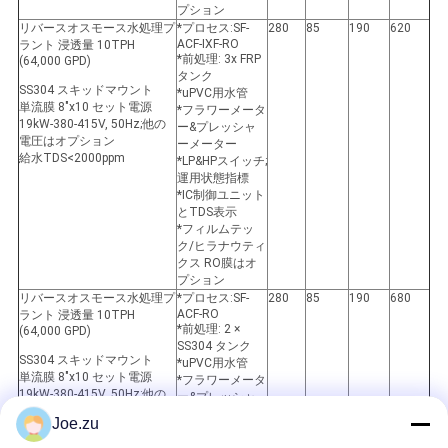
プション
リバースオスモース水処理プ
*プロセス:SF-
280
85
190
620
ACF-IXF-RO
ラント 浸透量 10TPH
*前処理: 3x FRP
(64,000 GPD)
タンク
SS304 スキッドマウント
*uPVC用水管
単流膜 8"x10 セット電源
*フラワーメータ
19kW-380-415V, 50Hz;他の
ー&プレッシャ
電圧はオプション
ーメーター
給水TDS<2000ppm
*LP&HPスイッチ;
運用状態指標
*IC制御ユニット
とTDS表示
*フィルムテッ
ク/ヒラナウティ
クス RO膜はオ
プション
リバースオスモース水処理プ
*プロセス:SF-
280
85
190
680
ACF-RO
ラント 浸透量 10TPH
*前処理: 2 ×
(64,000 GPD)
SS304 タンク
SS304 スキッドマウント
*uPVC用水管
単流膜 8"x10 セット電源
*フラワーメータ
19kW-380-415V, 50Hz;他の
ー&プレッシャ
電圧はオプション
ーメーター
Joe.zu
給水TDS<2000ppm
*LP&HPスイッチ;