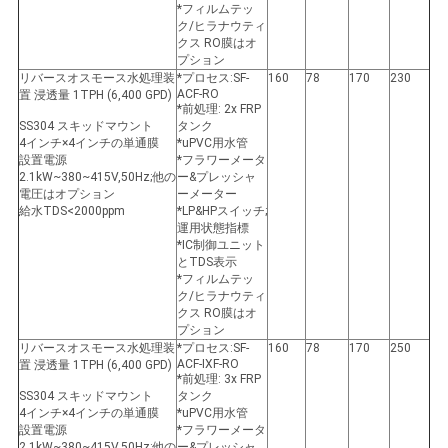
*フィルムテッ
ク/ヒラナウティ
クス RO膜はオ
プション
リバースオスモース水処理装
*プロセス:SF-
160
78
170
230
ACF-RO
置 浸透量 1TPH (6,400 GPD)
*前処理: 2x FRP
SS304 スキッドマウント
タンク
4インチ×4インチの単通膜
*uPVC用水管
設置電源
*フラワーメータ
2.1kW~380~415V,50Hz;他の
ー&プレッシャ
電圧はオプション
ーメーター
給水TDS<2000ppm
*LP&HPスイッチ;
運用状態指標
*IC制御ユニット
とTDS表示
*フィルムテッ
ク/ヒラナウティ
クス RO膜はオ
プション
リバースオスモース水処理装
*プロセス:SF-
160
78
170
250
ACF-IXF-RO
置 浸透量 1TPH (6,400 GPD)
*前処理: 3x FRP
SS304 スキッドマウント
タンク
4インチ×4インチの単通膜
*uPVC用水管
設置電源
*フラワーメータ
2.1kW~380~415V,50Hz;他の
ー&プレッシャ