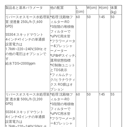
求
製品名と基本パラメータ
他の配置
L
W
(cm)
H
(cm)
体重
し
((cm)
(kg)
リバースオスモース水処理装
*処理:沈殿物フ
60
50
145
50
な
置 浸透量 250L/h (1,600
ィルター-RO
GPD)
*3段階の堆積物
フィルターで
さ
SS304 スキッドマウント
*uPVC用水管
4インチ×1インチの単通膜
*フラワーメータ
い
設置電力は
ー&プレッシャ
1.7kW~220~240V,50Hz.そ
ーメーター
の他の電圧はオプションで
*LP&HPスイッチ;
す.
運用状態指標
給水TDS<2000ppm
地
*IC制御ユニット
とTDS表示
*フィルムテッ
図
ク/ヒラナウティ
クス RO膜はオ
プション
PRIVACY
リバースオスモース水処理装
*処理:沈殿物フ
60
50
145
55
置 透水量 500L/h (3,200
ィルター-RO
GPD)
POLICY
*3段階の堆積物
フィルターで
SS304 スキッドマウント
*uPVC用水管
4インチ×2インチの単通膜
*フラワーメータ
設置電力は
ー&プレッシャ
1.7kW~220~240V,50Hz.そ