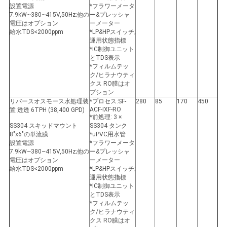
設置電源
*フラワーメータ
7.9kW~380~415V,50Hz;他の
ー&プレッシャ
電圧はオプション
ーメーター
給水TDS<2000ppm
*LP&HPスイッチ;
運用状態指標
*IC制御ユニット
とTDS表示
*フィルムテッ
ク/ヒラナウティ
クス RO膜はオ
プション
リバースオスモース水処理装
*プロセス:SF-
280
85
170
450
ACF-IXF-RO
置 透透 6TPH (38,400 GPD)
*前処理: 3 ×
SS304 スキッドマウント
SS304 タンク
8"x6"の単流膜
*uPVC用水管
設置電源
*フラワーメータ
7.9kW~380~415V,50Hz;他の
ー&プレッシャ
電圧はオプション
ーメーター
給水TDS<2000ppm
*LP&HPスイッチ;
運用状態指標
*IC制御ユニット
とTDS表示
*フィルムテッ
ク/ヒラナウティ
クス RO膜はオ