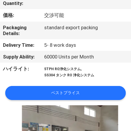
達
Quantity:
に
価格:
交渉可能
つ
Packaging
standard export packing
い
Details:
て
Delivery Time:
5- 8 work days
Supply Ability:
60000 Units per Month
工
,
ハイライト:
5TPH RO浄化システム
SS304 タンク RO 浄化システム
場
旅
ベストプライス
行
品