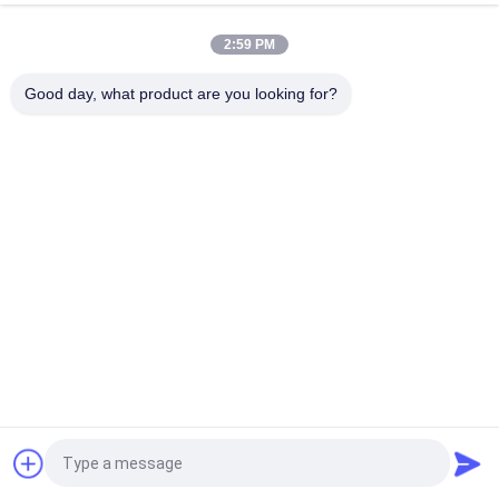
運用状態指標
*IC制御ユニット
とTDS表示
2:59 PM
*フィルムテッ
ク/ヒラナウティ
Good day, what product are you looking for?
クス RO膜はオ
プション
リバースオスモース水処理プ
*プロセス:SF-
280
85
190
760
ACF-IXF-RO
ラント 浸透量 10TPH
*前処理: 3 ×
(64,000 GPD)
SS304 タンク
SS304 スキッドマウント
*uPVC用水管
単流膜 8"x10 セット電源
*フラワーメータ
19kW-380-415V, 50Hz;他の
ー&プレッシャ
電圧はオプション
ーメーター
給水TDS<2000ppm
*LP&HPスイッチ;
運用状態指標
*IC制御ユニット
とTDS表示
*フィルムテッ
ク/ヒラナウティ
クス RO膜はオ
プション
わたしたち に つい て
見積依頼
FGウォーター・テクノロジーズ (www.fgwater.com) は,水処理装
置の設計,製造,製造を統合するハイテク企業である Wuxi Fenigal