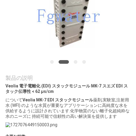
質
管
理
私
達
に
製品の説明
連
Veolia 電子電離化 (EDI) スタックモジュール MK-7 スエズ EDI ス
タック伝導性 < 62 μs/cm
絡
について
Veolia MK-7 EDI スタックモジュール
薬剤,実験室,注射用
水 (WFI) のような水質が重要なアプリケーションに高純度な水を
し
供給するように設計されています.化学物質のない離子化超純粋な
水のニーズに 持続可能で信頼性の高い解決策を提供します
な
さ