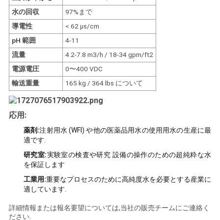
求
水の回収
97%まで
し
導電性
< 62 μs/cm
な
pH 範囲
4-11
流量
4.2-7.8 m3/h / 18-34 gpm/ft2
さ
電源電圧
0〜400 VDC
い
輸送重量
165 kg / 364 lbs について
地
応用:
薬剤:
注射用水 (WFI) や他の医薬品用水の使用用水の生産に最
図
適です.
研究室:
実験室の検査や研究 設備の操作のための超純粋な水
PRIVACY
を保証します
工業用:
重要なプロセスのために高純度水を必要とする産業に
POLICY
適しています.
詳細情報または報名要望については,当社の販売チームにご連絡く
ださい.