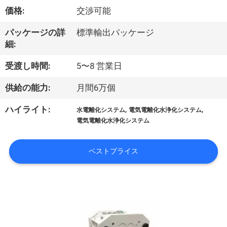
達
価格:
交渉可能
に
パッケージの詳
標準輸出パッケージ
つ
細:
い
受渡し時間:
5〜8 営業日
て
供給の能力:
月間6万個
,
,
ハイライト:
水電離化システム
電気電離化水浄化システム
工
電気電離化水浄化システム
場
ベストプライス
旅
行
品