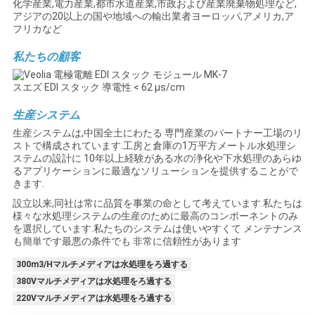
化学産業,電力産業,都市水道産業,市政および産業廃棄物処理など,
アジアの20以上の国や地域への輸出業者ヨーロッパ,アメリカ,ア
フリカなど
私たちの顧客
生産システム
生産システムは,中国全土にわたる 専門産業のパートナー工場のリ
ストで構成されています.工房と倉庫の1万平方メートル水処理シ
ステムの設計に 10年以上経験がある水の浄化や下水処理のあらゆ
るアプリケーションに最適なソリューションを提供することがで
きます.
設立以来,同社は常に品質を事業の命として考えています.私たちは
様々な水処理システムの生産のために最高のコンポーネントのみ
を選択しています.私たちのシステムは使いやすくて メンテナンス
も簡単です最悪の条件でも 非常に信頼性があります
300m3/Hマルチメディアは水処理をろ過する
380Vマルチメディアは水処理をろ過する
220Vマルチメディアは水処理をろ過する