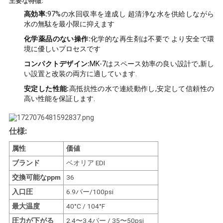
主要な特徴:
い
高効率:
97%の水回収率を達成し 超清浄な水を供給しながら
水の無駄を最小限に抑えます
化学薬品のない操作:
化学的な再生剤は不要で より安全で環
ニ
境に優しいプロセスです
コンパクトデザイン:
MK-7はスペース効率の良い設計で,新し
ュ
い設置と改装の両方に適しています.
ー
安定した性能:
高抵抗性の水で連続動作し,安定して信頼性の
高い性能を保証します.
ス
仕様:
引
属性
価値
用
ブランド
ベオリア EDI
交換可能なppm
36
を
入口圧
6.9バー/100psi
要
最大温度
40°C / 104°F
圧力が下がる
2.4〜3.4バー / 35〜50psi