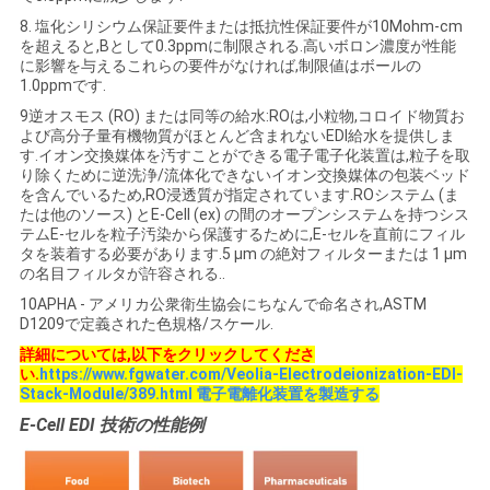
8. 塩化シリシウム保証要件または抵抗性保証要件が10Mohm-cm
を超えると,Bとして0.3ppmに制限される.高いボロン濃度が性能
に影響を与えるこれらの要件がなければ,制限値はボールの
1.0ppmです.
9逆オスモス (RO) または同等の給水:ROは,小粒物,コロイド物質お
よび高分子量有機物質がほとんど含まれないEDI給水を提供しま
す.イオン交換媒体を汚すことができる電子電子化装置は,粒子を取
り除くために逆洗浄/流体化できないイオン交換媒体の包装ベッド
を含んでいるため,RO浸透質が指定されています.ROシステム (ま
たは他のソース) とE-Cell (ex) の間のオープンシステムを持つシス
テムE-セルを粒子汚染から保護するために,E-セルを直前にフィル
タを装着する必要があります.5 μm の絶対フィルターまたは 1 μm
の名目フィルタが許容される..
10APHA - アメリカ公衆衛生協会にちなんで命名され,ASTM
D1209で定義された色規格/スケール.
詳細については,以下をクリックしてくださ
い.
https://www.fgwater.com/Veolia-Electrodeionization-EDI-
Stack-Module/389.html 電子電離化装置を製造する
E-Cell EDI 技術の性能例