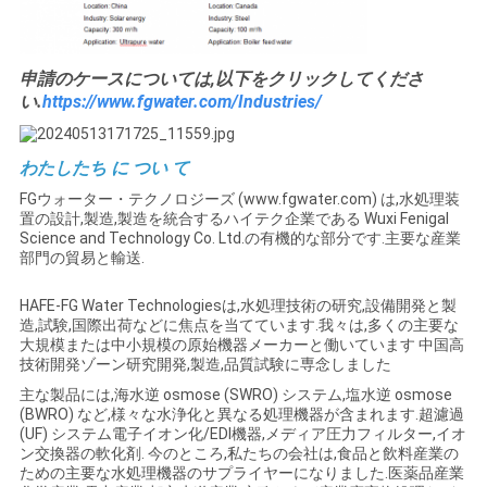
申請のケースについては,以下をクリックしてくださ
い.
https://www.fgwater.com/Industries/
わたしたち に つい て
FGウォーター・テクノロジーズ (www.fgwater.com) は,水処理装
置の設計,製造,製造を統合するハイテク企業である Wuxi Fenigal
Science and Technology Co. Ltd.の有機的な部分です.主要な産業
部門の貿易と輸送.
HAFE-FG Water Technologiesは,水処理技術の研究,設備開発と製
造,試験,国際出荷などに焦点を当てています.我々は,多くの主要な
大規模または中小規模の原始機器メーカーと働いています 中国高
技術開発ゾーン研究開発,製造,品質試験に専念しました
主な製品には,海水逆 osmose (SWRO) システム,塩水逆 osmose
(BWRO) など,様々な水浄化と異なる処理機器が含まれます.超濾過
(UF) システム電子イオン化/EDI機器,メディア圧力フィルター,イオ
ン交換器の軟化剤. 今のところ,私たちの会社は,食品と飲料産業の
ための主要な水処理機器のサプライヤーになりました.医薬品産業