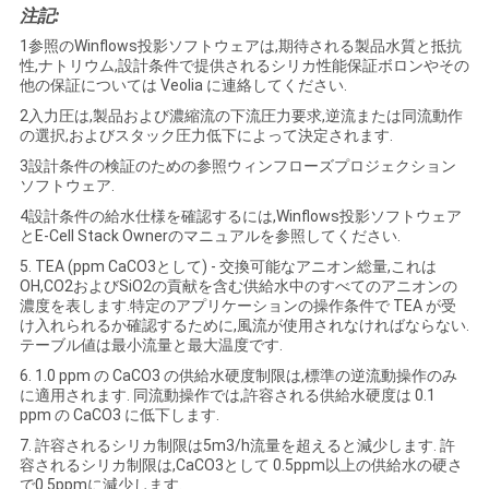
注記:
1参照のWinflows投影ソフトウェアは,期待される製品水質と抵抗
性,ナトリウム,設計条件で提供されるシリカ性能保証ボロンやその
他の保証については Veolia に連絡してください.
2入力圧は,製品および濃縮流の下流圧力要求,逆流または同流動作
の選択,およびスタック圧力低下によって決定されます.
3設計条件の検証のための参照ウィンフローズプロジェクション
ソフトウェア.
4設計条件の給水仕様を確認するには,Winflows投影ソフトウェア
とE-Cell Stack Ownerのマニュアルを参照してください.
5. TEA (ppm CaCO3として) - 交換可能なアニオン総量,これは
OH,CO2およびSiO2の貢献を含む供給水中のすべてのアニオンの
濃度を表します.特定のアプリケーションの操作条件で TEA が受
け入れられるか確認するために,風流が使用されなければならない.
テーブル値は最小流量と最大温度です.
6. 1.0 ppm の CaCO3 の供給水硬度制限は,標準の逆流動操作のみ
に適用されます. 同流動操作では,許容される供給水硬度は 0.1
ppm の CaCO3 に低下します.
7. 許容されるシリカ制限は5m3/h流量を超えると減少します. 許
容されるシリカ制限は,CaCO3として 0.5ppm以上の供給水の硬さ
で0.5ppmに減少します.