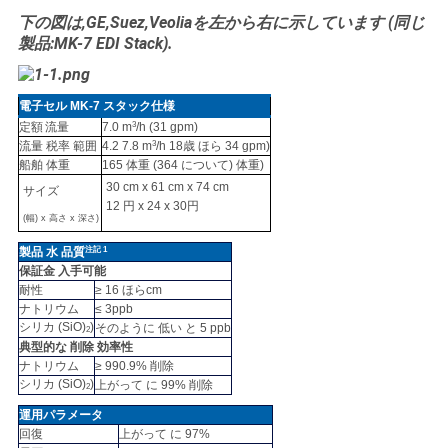
下の図は,GE,Suez,Veoliaを左から右に示しています (同じ
製品:MK-7 EDI Stack).
電子セル
MK-7
スタック
仕様
定額
流量
7.0
m
3
/h
(31
gpm)
流量
税率
範囲
4.2
7.8
m
3
/h
18歳
ほら
34
gpm)
船舶
体重
165
体重
(364 について)
体重)
30
cm x
61
cm
x 74
cm
サイズ
12 円
x
24
x
30円
(幅)
x
高さ
x
深さ)
製品
水
品質
注記
1
保証金
入手可能
耐性
≥
16
ほら
cm
ナトリウム
≤
3
ppb
シリカ
(SiO)
)
そのように
低い
と
5
ppb
2
典型的な
削除
効率性
ナトリウム
≥
990.9%
削除
シリカ
(SiO)
)
上がって
に
99%
削除
2
運用
パラメータ
回復
上がって
に
97%