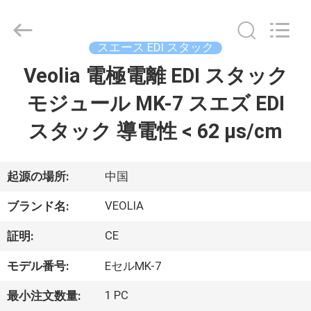
©
2021
-
2026
Wuxi
スエース EDI スタック
Fenigal
Science
Veolia 電極電離 EDI スタック
家
&
Technology
Co.,
モジュール MK-7 スエズ EDI
Ltd..
All
Rights
プ
スタック 導電性 < 62 μs/cm
Reserved.
ロ
ダ
起源の場所:
中国
ク
VEOLIA
ブランド名:
ト
CE
証明:
モデル番号:
EセルMK-7
私
1 PC
最小注文数量: