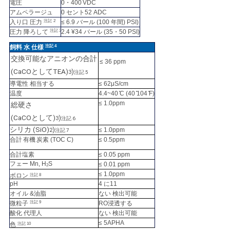
電圧
0・400
VDC
アムペラージュ
0 セント52
ADC
入り口
圧力
注記
2
≤
6.9
バール
(100 年間)
PSI)
圧力
降ろして
注記
3
2.4 ¥34
バール
(35・50
PSI)
飼料
水
仕様
注記
4
交換可能なアニオンの合計
≤
36
ppm
(CaCOとしてTEA)
)
3
注記 5
導電性
相当する
≤ 62
μS/cm
温度
4.4~40 ̊C
(40 ̊104 ̊F)
≤
1.0
ppm
総硬さ
(CaCOとして)
)
3
注記 6
シリカ (SiO)
)
2
≤
1.0
ppm
注記 7
合計
有機
炭素 (TOC C)
≤
0.5
ppm
合計
塩素
≤
0.05
ppm
フェー
Mn,
H
S
≤
0.01
ppm
2
≤
1.0
ppm
ボロン
注記
8
pH
4
に
11
オイル
&
油脂
ない
検出可能
微粒子
注記
9
RO
浸透する
酸化
代理人
ない
検出可能
≤
5
APHA
色
注記
10